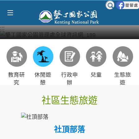
Select Language
▼
跳到主要內容區塊
:::
教育研
休閒遊
行政申
兒童
生態旅
究
憩
辦
遊
社區生態旅遊
社頂部落