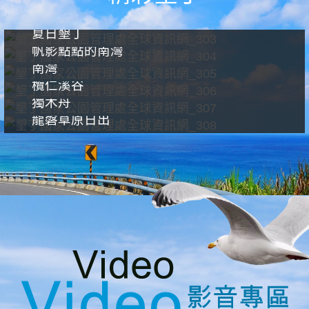
夏日墾丁
帆影點點的南灣
南灣
欖仁溪谷
獨木舟
龍磐草原日出