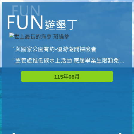
與國家公園有約-優游潮間探險者
墾管處推低碳水上活動 應屆畢業生限額免費參加
115年08月