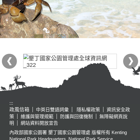
:::
政風信箱
中英日雙語詞彙
隱私權政策
資訊安全政
策
維護與管理規範
防護與回復機制
無障礙網頁說
明
網站資料開放宣告
內政部國家公園署 墾丁國家公園管理處 版權所有 Kenting
National Park Headquarters, National Park Service,