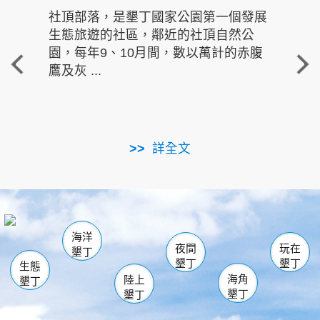
社頂部落，是墾丁國家公園第一個發展
龍水
生態旅遊的社區，鄰近的社頂自然公
的有
園，每年9、10月間，數以萬計的赤腹
重要
鷹及灰 ...
走進沁 
詳全文
南仁湖
龜山
海生館
滿州
出火
恆春
佳樂水
萬里桐
龍鑾潭自然中心
森林遊樂區
瓊麻館
南灣
關山
墾管處遊客中心
社頂公園
風吹沙
後壁湖
船帆石
白砂
海洋
龍磐公園
香蕉灣
貓鼻頭
砂島
龍坑
鵝鑾鼻
夜間
玩在
墾丁
墾丁
墾丁
生態
海角
陸上
墾丁
墾丁
墾丁