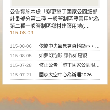
公告實施本處「變更墾丁國家公園細部
計畫部分第二種 一般管制區農業用地為
第二種一般管制區鄉村建築用地(....
115-08-09
115-08-06
依據中央氣象署資料顯示，白海豚颱風持續接近臺灣，請密切注意動向及早完成防災應變準備
115-08-05
如夢幻泡影 應作如是觀
115-07-28
修正公告「墾丁國家公園限制水域遊憩活動之種類、範圍、時間及行為」，自即日生效。
115-07-21
國家太空中心為辦理2026台灣盃火箭競賽，陸、海、空域警戒及協調相關事宜，因颱風備案事宜