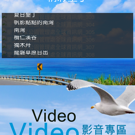
夏日墾丁
帆影點點的南灣
南灣
欖仁溪谷
獨木舟
龍磐草原日出