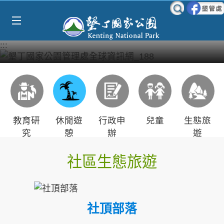
Select Language
▼
跳到主要內容區塊
:::
教育研
休閒遊
行政申
兒童
生態旅
究
憩
辦
遊
社區生態旅遊
社頂部落