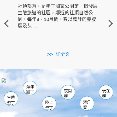
社頂部落，是墾丁國家公園第一個發展
龍水
生態旅遊的社區，鄰近的社頂自然公
的有
園，每年9、10月間，數以萬計的赤腹
重要
鷹及灰 ...
走進沁 
詳全文
南仁湖
龜山
海生館
滿州
出火
恆春
佳樂水
萬里桐
龍鑾潭自然中心
森林遊樂區
瓊麻館
南灣
關山
墾管處遊客中心
社頂公園
風吹沙
後壁湖
船帆石
白砂
海洋
龍磐公園
香蕉灣
貓鼻頭
砂島
龍坑
鵝鑾鼻
夜間
玩在
墾丁
墾丁
墾丁
生態
海角
陸上
墾丁
墾丁
墾丁