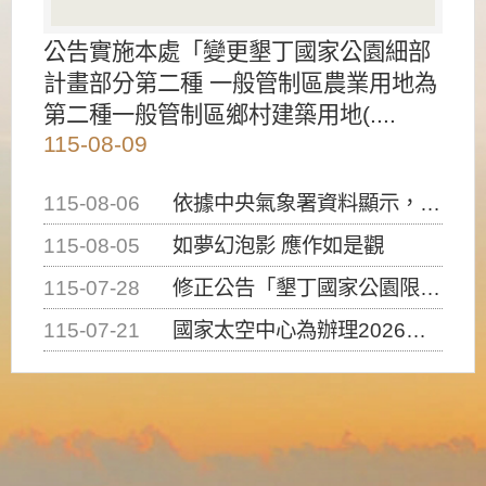
公告實施本處「變更墾丁國家公園細部
計畫部分第二種 一般管制區農業用地為
第二種一般管制區鄉村建築用地(....
115-08-09
115-08-06
依據中央氣象署資料顯示，白海豚颱風持續接近臺灣，請密切注意動向及早完成防災應變準備
115-08-05
如夢幻泡影 應作如是觀
115-07-28
修正公告「墾丁國家公園限制水域遊憩活動之種類、範圍、時間及行為」，自即日生效。
115-07-21
國家太空中心為辦理2026台灣盃火箭競賽，陸、海、空域警戒及協調相關事宜，因颱風備案事宜