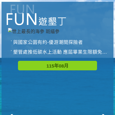
與國家公園有約-優游潮間探險者
墾管處推低碳水上活動 應屆畢業生限額免費參加
115年08月