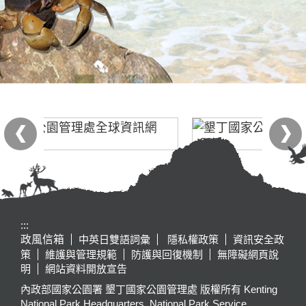
:::
政風信箱
中英日雙語詞彙
隱私權政策
資訊安全政
策
維護與管理規範
防護與回復機制
無障礙網頁說
明
網站資料開放宣告
內政部國家公園署 墾丁國家公園管理處 版權所有 Kenting
National Park Headquarters, National Park Service,