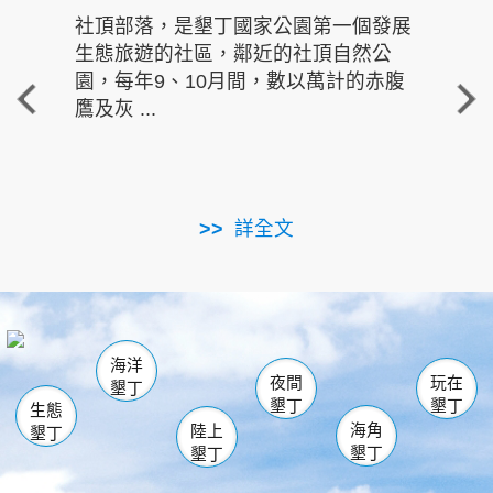
社頂部落，是墾丁國家公園第一個發展
龍水
生態旅遊的社區，鄰近的社頂自然公
的有
園，每年9、10月間，數以萬計的赤腹
重要
鷹及灰 ...
走進沁 
詳全文
南仁湖
龜山
海生館
滿州
出火
恆春
佳樂水
萬里桐
龍鑾潭自然中心
森林遊樂區
瓊麻館
南灣
關山
墾管處遊客中心
社頂公園
風吹沙
後壁湖
船帆石
白砂
海洋
龍磐公園
香蕉灣
貓鼻頭
砂島
龍坑
鵝鑾鼻
夜間
玩在
墾丁
墾丁
墾丁
生態
海角
陸上
墾丁
墾丁
墾丁