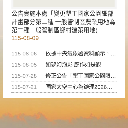
公告實施本處「變更墾丁國家公園細部
計畫部分第二種 一般管制區農業用地為
第二種一般管制區鄉村建築用地(....
115-08-09
115-08-06
依據中央氣象署資料顯示，白海豚颱風持續接近臺灣，請密切注意動向及早完成防災應變準備
115-08-05
如夢幻泡影 應作如是觀
115-07-28
修正公告「墾丁國家公園限制水域遊憩活動之種類、範圍、時間及行為」，自即日生效。
115-07-21
國家太空中心為辦理2026台灣盃火箭競賽，陸、海、空域警戒及協調相關事宜，因颱風備案事宜