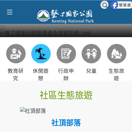
Select Language
▼
跳到主要內容區塊
:::
教育研
休閒遊
行政申
兒童
生態旅
究
憩
辦
遊
社區生態旅遊
社頂部落