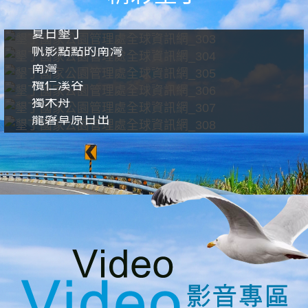
夏日墾丁
帆影點點的南灣
南灣
欖仁溪谷
獨木舟
龍磐草原日出