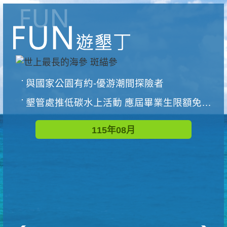
與國家公園有約-優游潮間探險者
墾管處推低碳水上活動 應屆畢業生限額免費參加
115年08月