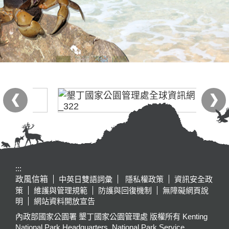
:::
政風信箱
中英日雙語詞彙
隱私權政策
資訊安全政
策
維護與管理規範
防護與回復機制
無障礙網頁說
明
網站資料開放宣告
內政部國家公園署 墾丁國家公園管理處 版權所有 Kenting
National Park Headquarters, National Park Service,