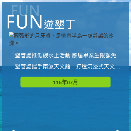
墾管處推低碳水上活動 應屆畢業生限額免費參加
墾管處攜手南瀛天文館 打造沉浸式天文探索營隊
115年07月