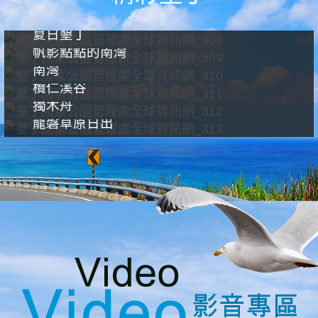
夏日墾丁
帆影點點的南灣
南灣
欖仁溪谷
獨木舟
龍磐草原日出