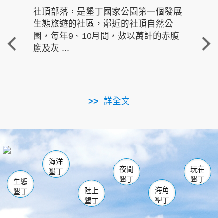
社頂部落，是墾丁國家公園第一個發展
龍水
生態旅遊的社區，鄰近的社頂自然公
的有
園，每年9、10月間，數以萬計的赤腹
重要
鷹及灰 ...
走進沁 
詳全文
南仁湖
龜山
海生館
滿州
出火
恆春
佳樂水
萬里桐
龍鑾潭自然中心
森林遊樂區
瓊麻館
南灣
關山
墾管處遊客中心
社頂公園
風吹沙
後壁湖
船帆石
白砂
海洋
龍磐公園
香蕉灣
貓鼻頭
砂島
龍坑
鵝鑾鼻
夜間
玩在
墾丁
墾丁
墾丁
生態
海角
陸上
墾丁
墾丁
墾丁