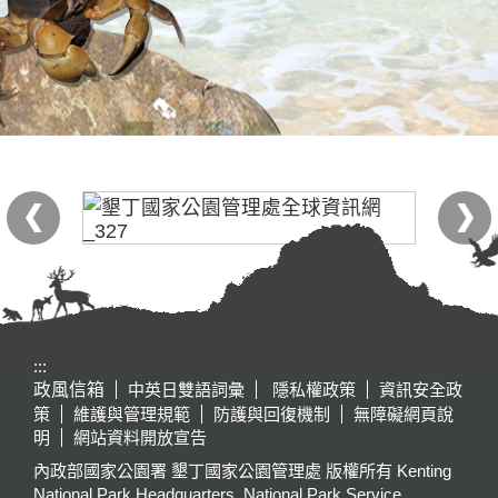
:::
政風信箱
中英日雙語詞彙
隱私權政策
資訊安全政
策
維護與管理規範
防護與回復機制
無障礙網頁說
明
網站資料開放宣告
內政部國家公園署 墾丁國家公園管理處 版權所有 Kenting
National Park Headquarters, National Park Service,