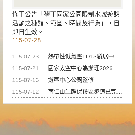
修正公告「墾丁國家公園限制水域遊憩
活動之種類、範圍、時間及行為」，自
即日生效。
115-07-28
115-07-23
熱帶性低氣壓TD13發展中
115-07-21
國家太空中心為辦理2026台灣盃火箭競賽，陸、海、空域警戒及協調相關事宜，因颱風備案事宜
115-07-16
遊客中心公廁整修
115-07-12
南仁山生態保護區步道已完成修復，自115年7月13日（星期一）起恢復開放入園，歡迎民眾依規定申請入園....