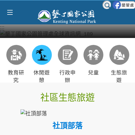
Select Language
▼
跳到主要內容區塊
:::
教育研
休閒遊
行政申
兒童
生態旅
究
憩
辦
遊
社區生態旅遊
社頂部落