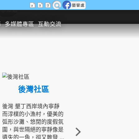
生態旅遊
務
多媒體專區
互動交流
後灣社區
國境之南生態文化發展協會
後灣 墾丁西岸境內寧靜
而淳樸的小漁村，優美的
龍坑地區為隆起的珊瑚礁
弧形沙灘、悠閒的度假氛
地形，由於地處鵝鑾鼻夾
圍，與世隔絕的寧靜像是
角的端點，冬季海浪拍打
遺失的一角，卻又散發 ...
著礁岸，旺盛的侵蝕作