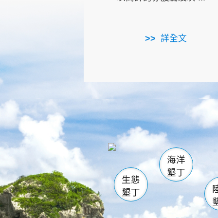
詳全文
龜山
海生館
出
恆春
萬里桐
龍鑾潭自
瓊麻館
關山
後壁
白砂
海洋
貓鼻
墾丁
生態
墾丁