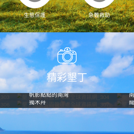
生態保護
急難救助
精彩墾丁
帆影點點的南灣
獨木舟