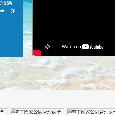
的配樂
....
詳