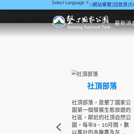
Select Language
▼
:::
網站導覽
回首頁
E
跳到主要內容區塊
教育研
:::
最新消
社頂部落
社頂部落，是墾丁國家公
園第一個發展生態旅遊的
社區，鄰近的社頂自然公
園，每年9、10月間，數
以萬計的赤腹鷹及灰 ...