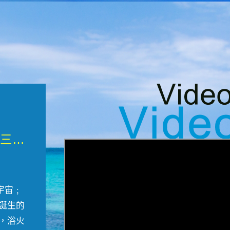
微觀墾丁三部曲 重生....
宇宙﹔
誕生的
，浴火