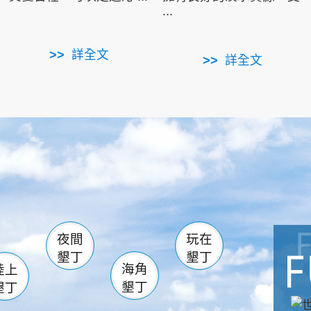
...
詳全文
詳全文
南仁湖
滿州
火
佳樂水
然中心
森林遊樂區
南灣
墾管處遊客中心
社頂公園
風吹沙
湖
船帆石
龍磐公園
香蕉灣
頭
砂島
龍坑
鵝鑾鼻
夜間
玩在
墾丁
墾丁
海角
陸上
墾丁
墾丁