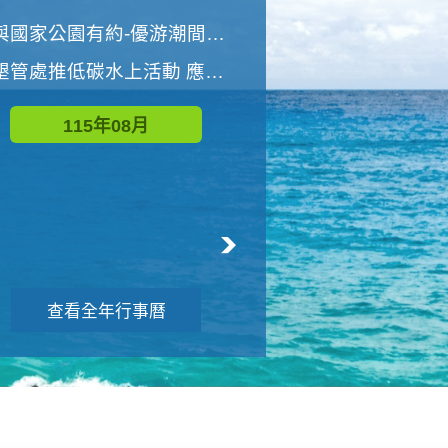
世界地球清潔日 墾管處辦理「2026年墾丁國家公園沙灘淨灘活動」
與國家公園有約-優游潮間探險者
墾管處推低碳水上活動 應屆畢業生限額免費參加
115年09月
115年08月
查看全年行事曆