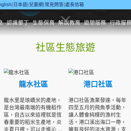
nglish
日本語
兒童網
常見問答
處長信箱
究
休閒遊憩
行政申辦
兒童
息
認識墾丁
生態保育
解說教育
遊憩服務
行政服
社區生態旅遊
龍水社區
港口社區
龍水里是琅嶠米的產地，
港口社區漁業發達，每年
是台灣最南端的有機稻作
四至五月的飛魚季活動，
區，自古以來這裡就是恆
讓人體會純樸的漁村生
春重要的稻米生產地，炎
活。港口溪出海口一帶，
炎夏日裡。可以走進沁 ...
擁有良好的淡水資源，支