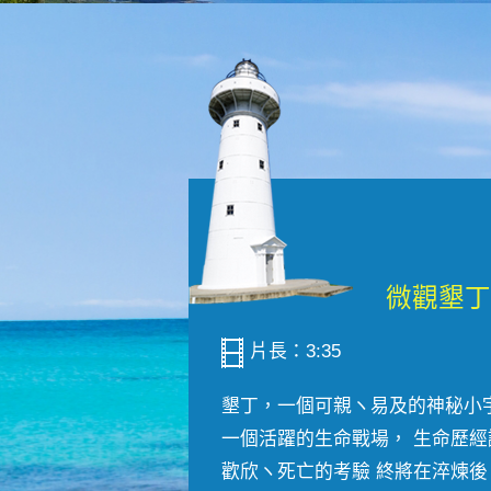
片長：3:35
墾丁，一個可親ヽ易及的神秘小
一個活躍的生命戰場， 生命歷經
歡欣ヽ死亡的考驗 終將在淬煉後