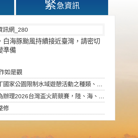
緊
急資訊
，白海豚颱風持續接近臺灣，請密切
變準備
應作如是觀
園限制水域遊憩活動之種類、範圍、時間及行為」，自即日生效。
6台灣盃火箭競賽，陸、海、空域警戒及協調相關事宜，因颱風備案事宜
整修