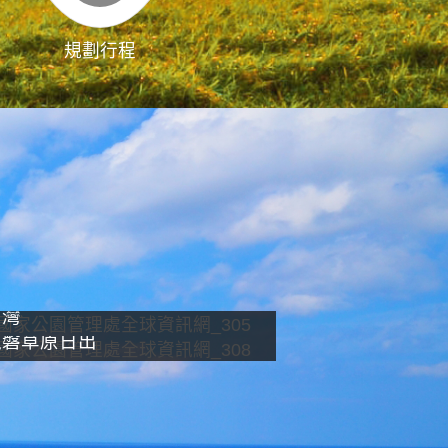
規劃行程
影像直播
南灣
龍磐草原日出