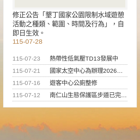
修正公告「墾丁國家公園限制水域遊憩
活動之種類、範圍、時間及行為」，自
即日生效。
115-07-28
115-07-23
熱帶性低氣壓TD13發展中
115-07-21
國家太空中心為辦理2026台灣盃火箭競賽，陸、海、空域警戒及協調相關事宜，因颱風備案事宜
115-07-16
遊客中心公廁整修
115-07-12
南仁山生態保護區步道已完成修復，自115年7月13日（星期一）起恢復開放入園，歡迎民眾依規定申請入園....