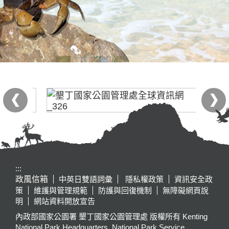
:::
政風信箱
中英日雙語詞彙
隱私權政策
資訊安全政
策
維護與管理規範
防護與回復機制
無障礙網頁說
明
網站資料開放宣告
內政部國家公園署 墾丁國家公園管理處 版權所有 Kenting
National Park Headquarters, National Park Service,