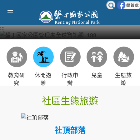
Select Language
▼
跳到主要內容區塊
:::
教育研
休閒遊
行政申
兒童
生態旅
究
憩
辦
遊
社區生態旅遊
社頂部落