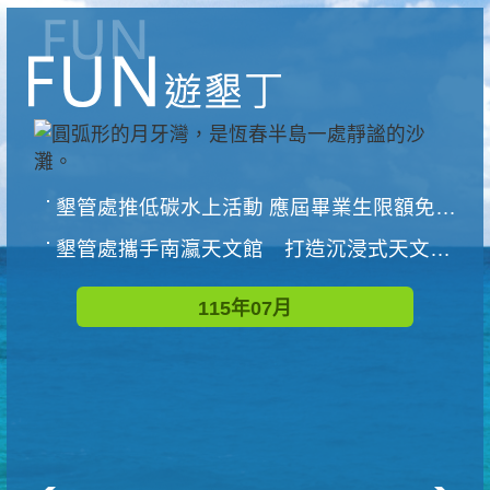
墾管處推低碳水上活動 應屆畢業生限額免費參加
墾管處攜手南瀛天文館 打造沉浸式天文探索營隊
115年07月