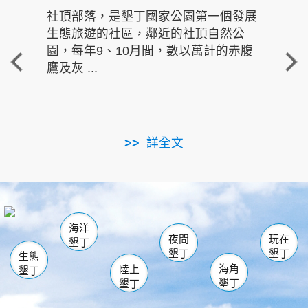
社頂部落，是墾丁國家公園第一個發展
龍水
生態旅遊的社區，鄰近的社頂自然公
的有
園，每年9、10月間，數以萬計的赤腹
重要
鷹及灰 ...
走進沁 
詳全文
南仁湖
龜山
海生館
滿州
出火
恆春
佳樂水
萬里桐
龍鑾潭自然中心
森林遊樂區
瓊麻館
南灣
關山
墾管處遊客中心
社頂公園
風吹沙
後壁湖
船帆石
白砂
海洋
龍磐公園
香蕉灣
貓鼻頭
砂島
龍坑
鵝鑾鼻
夜間
玩在
墾丁
墾丁
墾丁
生態
海角
陸上
墾丁
墾丁
墾丁