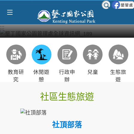
Select Language
▼
跳到主要內容區塊
:::
教育研
休閒遊
行政申
兒童
生態旅
究
憩
辦
遊
社區生態旅遊
社頂部落