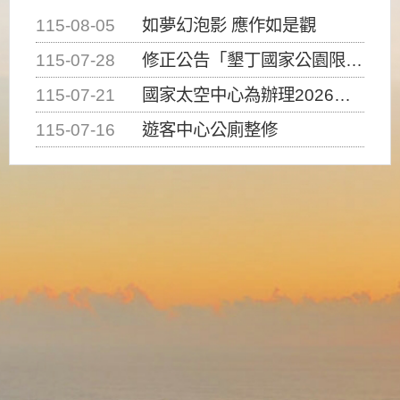
115-08-05
如夢幻泡影 應作如是觀
115-07-28
修正公告「墾丁國家公園限制水域遊憩活動之種類、範圍、時間及行為」，自即日生效。
115-07-21
國家太空中心為辦理2026台灣盃火箭競賽，陸、海、空域警戒及協調相關事宜，因颱風備案事宜
115-07-16
遊客中心公廁整修