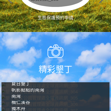
生態保護預約申請
精彩墾丁
夏日墾丁
帆影點點的南灣
南灣
欖仁溪谷
獨木舟