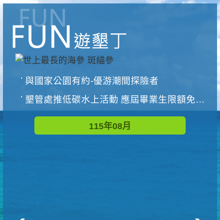
與國家公園有約-優游潮間探險者
墾管處推低碳水上活動 應屆畢業生限額免費參加
115年08月