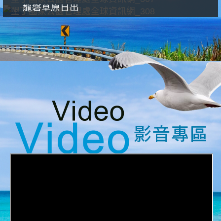
龍磐草原日出