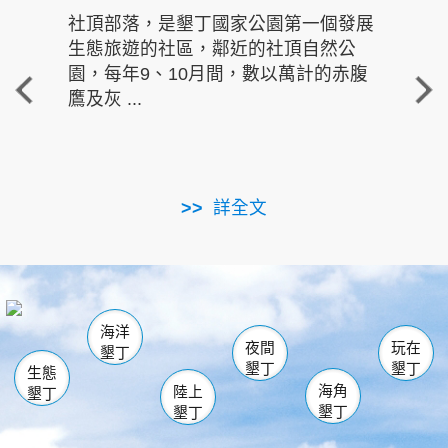
社頂部落，是墾丁國家公園第一個發展
龍水
生態旅遊的社區，鄰近的社頂自然公
的有
園，每年9、10月間，數以萬計的赤腹
重要
鷹及灰 ...
走進沁 
詳全文
南仁湖
龜山
海生館
滿州
出火
恆春
佳樂水
萬里桐
龍鑾潭自然中心
森林遊樂區
瓊麻館
南灣
關山
墾管處遊客中心
社頂公園
風吹沙
後壁湖
船帆石
白砂
海洋
龍磐公園
香蕉灣
貓鼻頭
砂島
龍坑
鵝鑾鼻
夜間
玩在
墾丁
墾丁
墾丁
生態
海角
陸上
墾丁
墾丁
墾丁