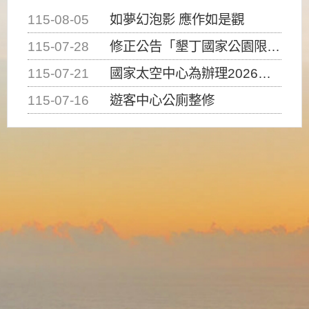
115-08-05
如夢幻泡影 應作如是觀
115-07-28
修正公告「墾丁國家公園限制水域遊憩活動之種類、範圍、時間及行為」，自即日生效。
115-07-21
國家太空中心為辦理2026台灣盃火箭競賽，陸、海、空域警戒及協調相關事宜，因颱風備案事宜
115-07-16
遊客中心公廁整修