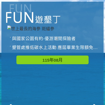
與國家公園有約-優游潮間探險者
墾管處推低碳水上活動 應屆畢業生限額免費參加
115年08月