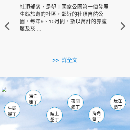
社頂部落，是墾丁國家公園第一個發展
龍水
生態旅遊的社區，鄰近的社頂自然公
的有
園，每年9、10月間，數以萬計的赤腹
重要
鷹及灰 ...
走進沁 
詳全文
南仁湖
龜山
海生館
滿州
出火
恆春
佳樂水
萬里桐
龍鑾潭自然中心
森林遊樂區
瓊麻館
南灣
關山
墾管處遊客中心
社頂公園
風吹沙
後壁湖
船帆石
白砂
海洋
龍磐公園
香蕉灣
貓鼻頭
砂島
龍坑
鵝鑾鼻
夜間
玩在
墾丁
墾丁
墾丁
生態
海角
陸上
墾丁
墾丁
墾丁