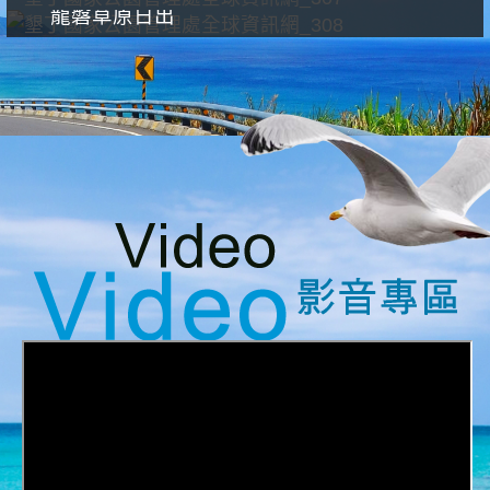
龍磐草原日出