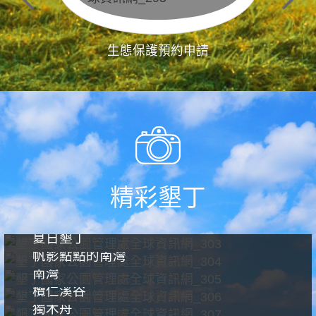
生態保護預約申請
精彩墾丁
夏日墾丁
帆影點點的南灣
南灣
欖仁溪谷
獨木舟