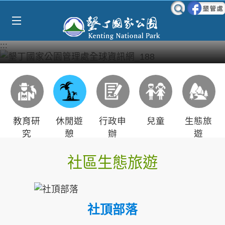
Select Language
▼
跳到主要內容區塊
:::
教育研
休閒遊
行政申
兒童
生態旅
究
憩
辦
遊
社區生態旅遊
社頂部落