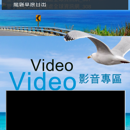
龍磐草原日出