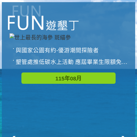
與國家公園有約-優游潮間探險者
墾管處推低碳水上活動 應屆畢業生限額免費參加
115年08月