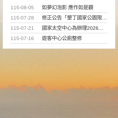
115-08-05
如夢幻泡影 應作如是觀
115-07-28
修正公告「墾丁國家公園限制水域遊憩活動之種類、範圍、時間及行為」，自即日生效。
115-07-21
國家太空中心為辦理2026台灣盃火箭競賽，陸、海、空域警戒及協調相關事宜，因颱風備案事宜
115-07-16
遊客中心公廁整修