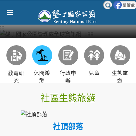
Select Language
▼
跳到主要內容區塊
:::
教育研
休閒遊
行政申
兒童
生態旅
究
憩
辦
遊
社區生態旅遊
社頂部落