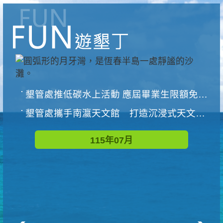
墾管處推低碳水上活動 應屆畢業生限額免費參加
墾管處攜手南瀛天文館 打造沉浸式天文探索營隊
115年07月