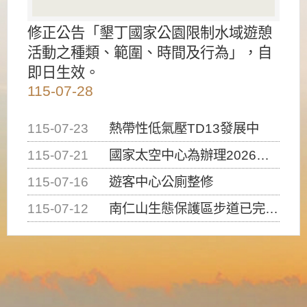
修正公告「墾丁國家公園限制水域遊憩
活動之種類、範圍、時間及行為」，自
即日生效。
115-07-28
115-07-23
熱帶性低氣壓TD13發展中
115-07-21
國家太空中心為辦理2026台灣盃火箭競賽，陸、海、空域警戒及協調相關事宜，因颱風備案事宜
115-07-16
遊客中心公廁整修
115-07-12
南仁山生態保護區步道已完成修復，自115年7月13日（星期一）起恢復開放入園，歡迎民眾依規定申請入園....