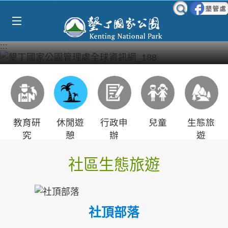
Select Language
▼
跳到主要內容區塊
:::
教育研
休閒遊
行政申
兒童
生態旅
究
憩
辦
遊
社區生態旅遊
社頂部落