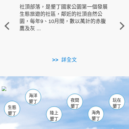
社頂部落，是墾丁國家公園第一個發展
龍水
生態旅遊的社區，鄰近的社頂自然公
的有
園，每年9、10月間，數以萬計的赤腹
重要
鷹及灰 ...
走進沁 
詳全文
南仁湖
龜山
海生館
滿州
出火
恆春
佳樂水
萬里桐
龍鑾潭自然中心
森林遊樂區
瓊麻館
南灣
關山
墾管處遊客中心
社頂公園
風吹沙
後壁湖
船帆石
白砂
海洋
龍磐公園
香蕉灣
貓鼻頭
砂島
龍坑
鵝鑾鼻
夜間
玩在
墾丁
墾丁
墾丁
生態
海角
陸上
墾丁
墾丁
墾丁