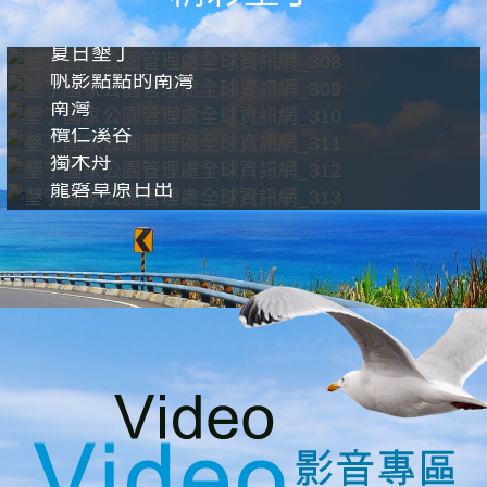
夏日墾丁
帆影點點的南灣
南灣
欖仁溪谷
獨木舟
龍磐草原日出