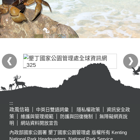
:::
政風信箱
中英日雙語詞彙
隱私權政策
資訊安全政
策
維護與管理規範
防護與回復機制
無障礙網頁說
明
網站資料開放宣告
內政部國家公園署 墾丁國家公園管理處 版權所有 Kenting
National Park Headquarters, National Park Service,