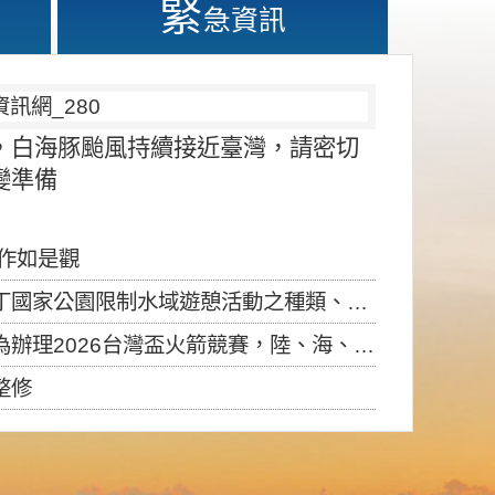
緊
急資訊
，白海豚颱風持續接近臺灣，請密切
變準備
應作如是觀
園限制水域遊憩活動之種類、範圍、時間及行為」，自即日生效。
6台灣盃火箭競賽，陸、海、空域警戒及協調相關事宜，因颱風備案事宜
整修