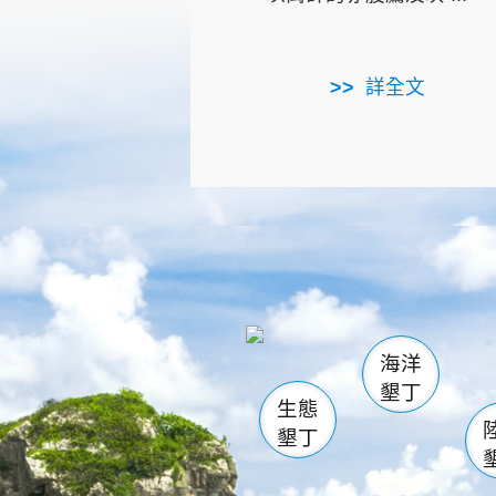
詳全文
龜山
海生館
出
恆春
萬里桐
龍鑾潭自
瓊麻館
關山
後壁
白砂
海洋
貓鼻
墾丁
生態
墾丁