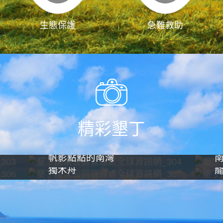
生態保護
急難救助
精彩墾丁
帆影點點的南灣
獨木舟