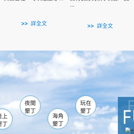
...
詳全文
詳全文
南仁湖
滿州
火
佳樂水
然中心
森林遊樂區
南灣
墾管處遊客中心
社頂公園
風吹沙
湖
船帆石
龍磐公園
香蕉灣
頭
砂島
龍坑
鵝鑾鼻
夜間
玩在
墾丁
墾丁
海角
陸上
墾丁
墾丁