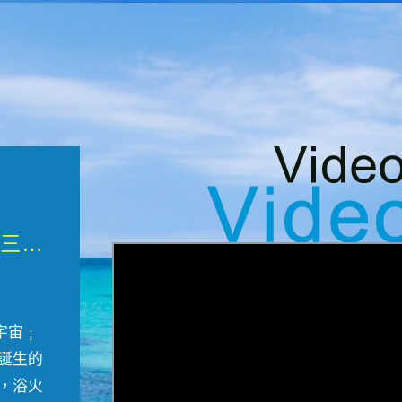
微觀墾丁三部曲 重生....
宇宙﹔
誕生的
，浴火