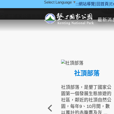
Select Language
▼
:::
網站導覽
回首頁
E
跳到主要內容區塊
教育研
:::
最新消
社頂部落
社頂部落，是墾丁國家公
園第一個發展生態旅遊的
社區，鄰近的社頂自然公
園，每年9、10月間，數
以萬計的赤腹鷹及灰 ...