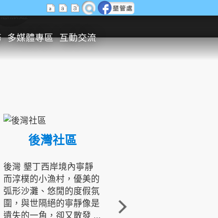
生態旅遊
務
多媒體專區
互動交流
後灣社區
國境之南生態文化發展協會
後灣 墾丁西岸境內寧靜
而淳樸的小漁村，優美的
龍坑地區為隆起的珊瑚礁
弧形沙灘、悠閒的度假氛
地形，由於地處鵝鑾鼻夾
圍，與世隔絕的寧靜像是
角的端點，冬季海浪拍打
遺失的一角，卻又散發 ...
著礁岸，旺盛的侵蝕作