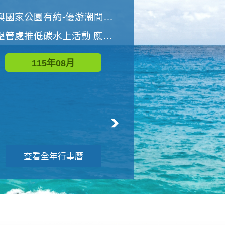
世界地球清潔日 墾管處辦理「2026年墾丁國家公園沙灘淨灘活動」
與國家公園有約-優游潮間探險者
墾管處推低碳水上活動 應屆畢業生限額免費參加
115年09月
115年08月
查看全年行事曆