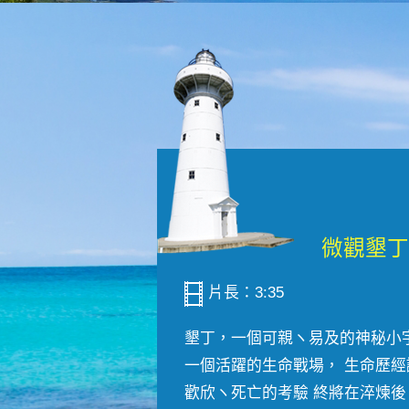
片長：3:35
墾丁，一個可親ヽ易及的神秘小
一個活躍的生命戰場， 生命歷經
歡欣ヽ死亡的考驗 終將在淬煉後