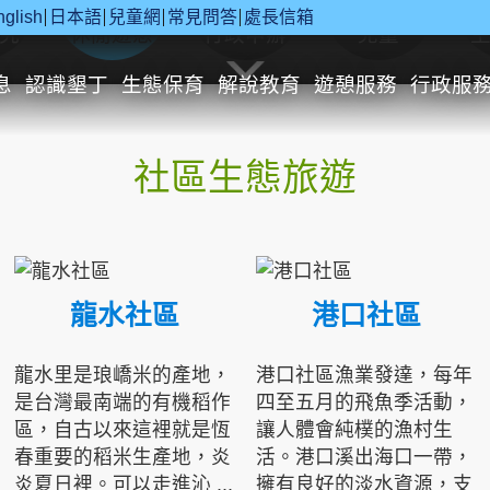
nglish
日本語
兒童網
常見問答
處長信箱
究
休閒遊憩
行政申辦
兒童
息
認識墾丁
生態保育
解說教育
遊憩服務
行政服
社區生態旅遊
龍水社區
港口社區
龍水里是琅嶠米的產地，
港口社區漁業發達，每年
是台灣最南端的有機稻作
四至五月的飛魚季活動，
區，自古以來這裡就是恆
讓人體會純樸的漁村生
春重要的稻米生產地，炎
活。港口溪出海口一帶，
炎夏日裡。可以走進沁 ...
擁有良好的淡水資源，支