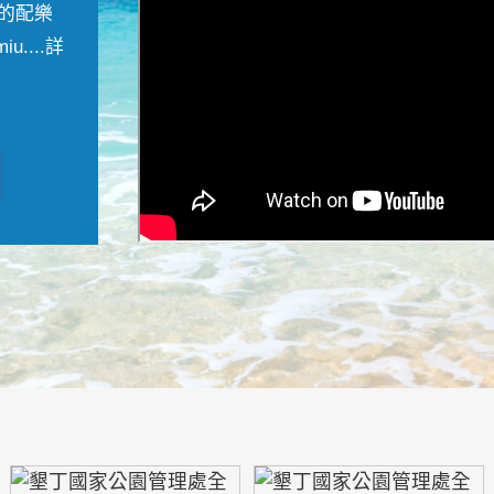
的配樂
....
詳