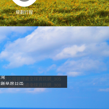
規劃行程
影像直播
南灣
龍磐草原日出