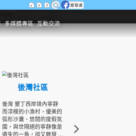
生態旅遊
務
多媒體專區
互動交流
後灣社區
國境之南生態文化發展協會
後灣 墾丁西岸境內寧靜
而淳樸的小漁村，優美的
龍坑地區為隆起的珊瑚礁
弧形沙灘、悠閒的度假氛
地形，由於地處鵝鑾鼻夾
圍，與世隔絕的寧靜像是
角的端點，冬季海浪拍打
遺失的一角，卻又散發 ...
著礁岸，旺盛的侵蝕作