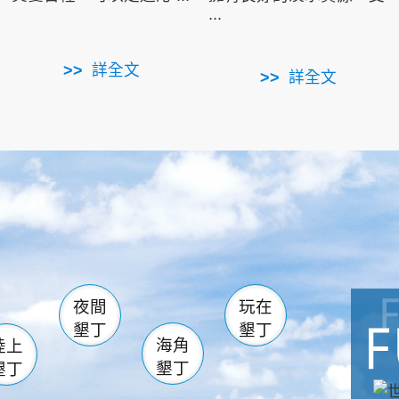
...
詳全文
詳全文
南仁湖
滿州
火
佳樂水
然中心
森林遊樂區
南灣
墾管處遊客中心
社頂公園
風吹沙
湖
船帆石
龍磐公園
香蕉灣
頭
砂島
龍坑
鵝鑾鼻
夜間
玩在
墾丁
墾丁
海角
陸上
墾丁
墾丁