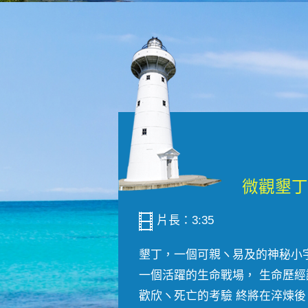
片長：3:35
墾丁，一個可親ヽ易及的神秘小
一個活躍的生命戰場， 生命歷經
歡欣ヽ死亡的考驗 終將在淬煉後