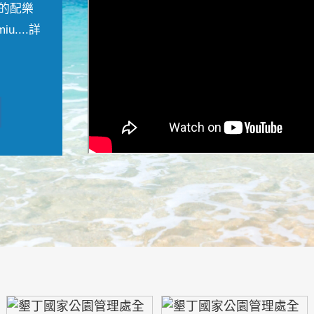
的配樂
....
詳