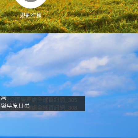
規劃行程
影像直播
南灣
龍磐草原日出