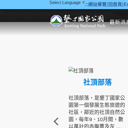
Select Language
▼
:::
網站導覽
回首頁
E
跳到主要內容區塊
教育研
:::
最新消
社頂部落
社頂部落，是墾丁國家公
園第一個發展生態旅遊的
社區，鄰近的社頂自然公
園，每年9、10月間，數
以萬計的赤腹鷹及灰 ...