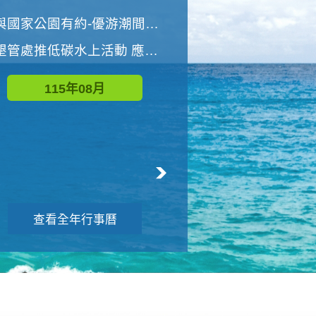
世界地球清潔日 墾管處辦理「2026年墾丁國家公園沙灘淨灘活動」
與國家公園有約-優游潮間探險者
墾管處推低碳水上活動 應屆畢業生限額免費參加
115年09月
115年08月
查看全年行事曆