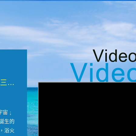
微觀墾丁三部曲 重生....
宇宙﹔
誕生的
，浴火