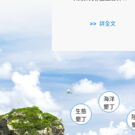
詳全文
龜山
海生館
出
恆春
萬里桐
龍鑾潭自
瓊麻館
關山
後壁
白砂
海洋
貓鼻
墾丁
生態
墾丁