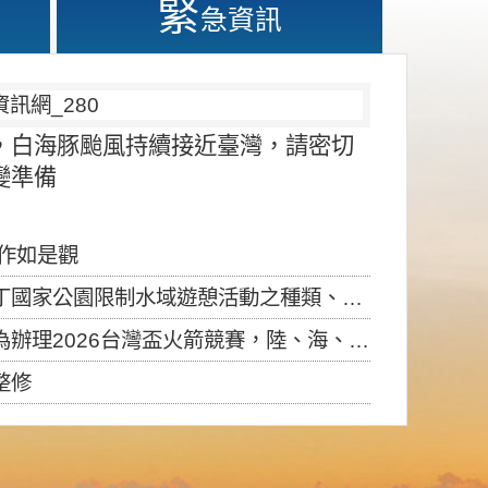
緊
急資訊
，白海豚颱風持續接近臺灣，請密切
變準備
應作如是觀
園限制水域遊憩活動之種類、範圍、時間及行為」，自即日生效。
6台灣盃火箭競賽，陸、海、空域警戒及協調相關事宜，因颱風備案事宜
整修