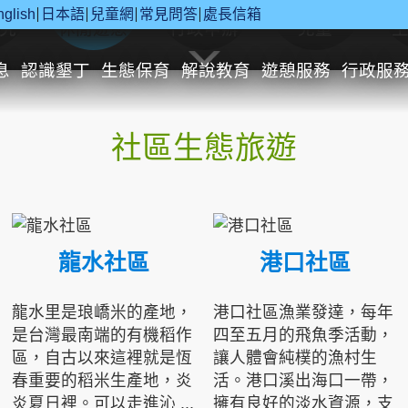
nglish
日本語
兒童網
常見問答
處長信箱
究
休閒遊憩
行政申辦
兒童
息
認識墾丁
生態保育
解說教育
遊憩服務
行政服
社區生態旅遊
龍水社區
港口社區
龍水里是琅嶠米的產地，
港口社區漁業發達，每年
是台灣最南端的有機稻作
四至五月的飛魚季活動，
區，自古以來這裡就是恆
讓人體會純樸的漁村生
春重要的稻米生產地，炎
活。港口溪出海口一帶，
炎夏日裡。可以走進沁 ...
擁有良好的淡水資源，支