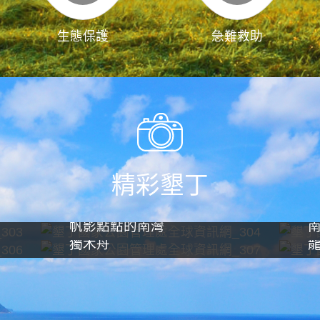
生態保護
急難救助
精彩墾丁
帆影點點的南灣
獨木舟