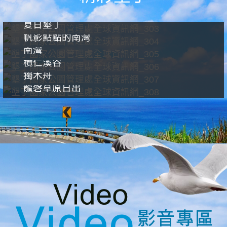
夏日墾丁
帆影點點的南灣
南灣
欖仁溪谷
獨木舟
龍磐草原日出