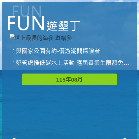
與國家公園有約-優游潮間探險者
墾管處推低碳水上活動 應屆畢業生限額免費參加
115年08月