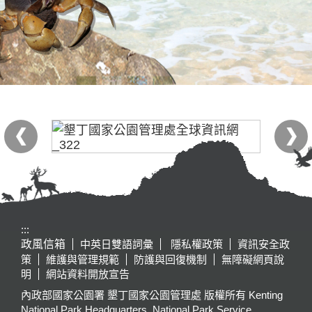
:::
政風信箱
中英日雙語詞彙
隱私權政策
資訊安全政
策
維護與管理規範
防護與回復機制
無障礙網頁說
明
網站資料開放宣告
內政部國家公園署 墾丁國家公園管理處 版權所有 Kenting
National Park Headquarters, National Park Service,