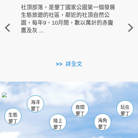
社頂部落，是墾丁國家公園第一個發展
龍水
生態旅遊的社區，鄰近的社頂自然公
的有
園，每年9、10月間，數以萬計的赤腹
重要
鷹及灰 ...
走進沁 
詳全文
南仁湖
龜山
海生館
滿州
出火
恆春
佳樂水
萬里桐
龍鑾潭自然中心
森林遊樂區
瓊麻館
南灣
關山
墾管處遊客中心
社頂公園
風吹沙
後壁湖
船帆石
白砂
海洋
龍磐公園
香蕉灣
貓鼻頭
砂島
龍坑
鵝鑾鼻
夜間
玩在
墾丁
墾丁
墾丁
生態
海角
陸上
墾丁
墾丁
墾丁