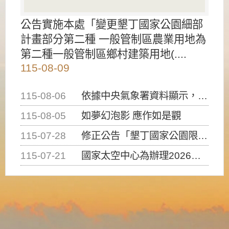
公告實施本處「變更墾丁國家公園細部
計畫部分第二種 一般管制區農業用地為
第二種一般管制區鄉村建築用地(....
115-08-09
115-08-06
依據中央氣象署資料顯示，白海豚颱風持續接近臺灣，請密切注意動向及早完成防災應變準備
115-08-05
如夢幻泡影 應作如是觀
115-07-28
修正公告「墾丁國家公園限制水域遊憩活動之種類、範圍、時間及行為」，自即日生效。
115-07-21
國家太空中心為辦理2026台灣盃火箭競賽，陸、海、空域警戒及協調相關事宜，因颱風備案事宜