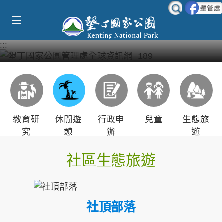
Select Language
▼
跳到主要內容區塊
:::
教育研
休閒遊
行政申
兒童
生態旅
究
憩
辦
遊
社區生態旅遊
社頂部落