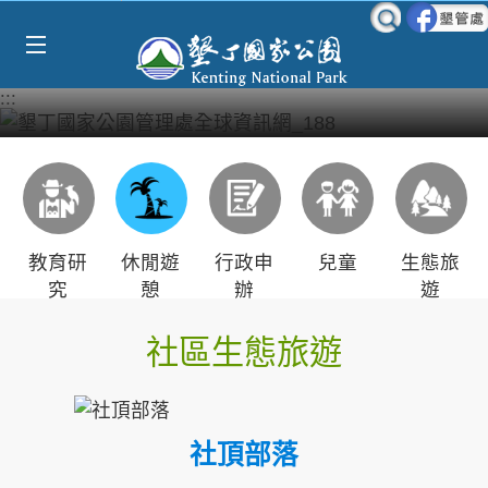
Select Language
▼
跳到主要內容區塊
:::
教育研
休閒遊
行政申
兒童
生態旅
究
憩
辦
遊
社區生態旅遊
社頂部落