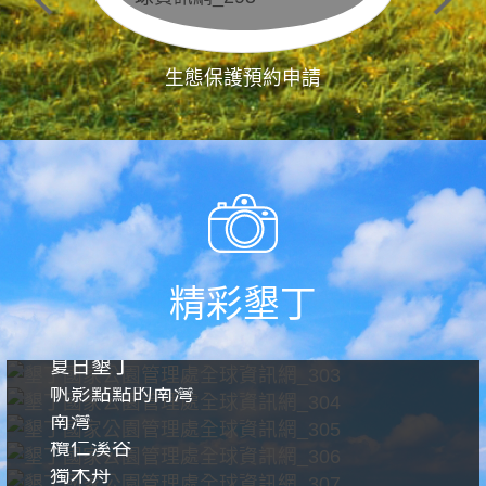
生態保護預約申請
精彩墾丁
夏日墾丁
帆影點點的南灣
南灣
欖仁溪谷
獨木舟