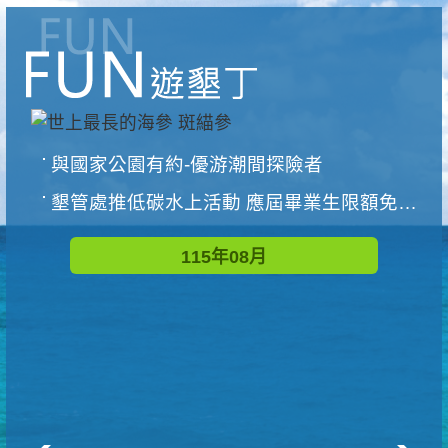
與國家公園有約-優游潮間探險者
墾管處推低碳水上活動 應屆畢業生限額免費參加
115年08月