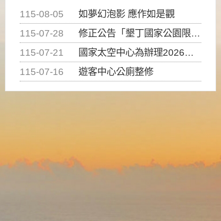
115-08-05
如夢幻泡影 應作如是觀
115-07-28
修正公告「墾丁國家公園限制水域遊憩活動之種類、範圍、時間及行為」，自即日生效。
115-07-21
國家太空中心為辦理2026台灣盃火箭競賽，陸、海、空域警戒及協調相關事宜，因颱風備案事宜
115-07-16
遊客中心公廁整修