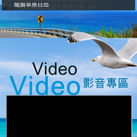
龍磐草原日出