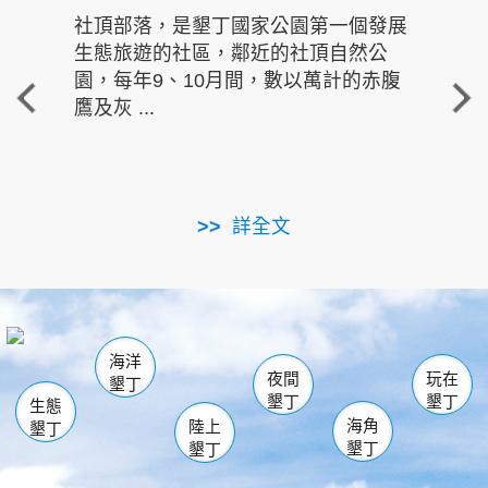
社頂部落，是墾丁國家公園第一個發展
龍水
生態旅遊的社區，鄰近的社頂自然公
的有
園，每年9、10月間，數以萬計的赤腹
重要
鷹及灰 ...
走進沁 
詳全文
南仁湖
龜山
海生館
滿州
出火
恆春
佳樂水
萬里桐
龍鑾潭自然中心
森林遊樂區
瓊麻館
南灣
關山
墾管處遊客中心
社頂公園
風吹沙
後壁湖
船帆石
白砂
海洋
龍磐公園
香蕉灣
貓鼻頭
砂島
龍坑
鵝鑾鼻
夜間
玩在
墾丁
墾丁
墾丁
生態
海角
陸上
墾丁
墾丁
墾丁