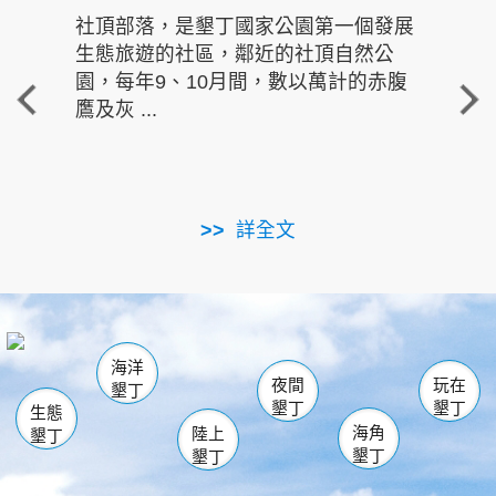
社頂部落，是墾丁國家公園第一個發展
龍水
生態旅遊的社區，鄰近的社頂自然公
的有
園，每年9、10月間，數以萬計的赤腹
重要
鷹及灰 ...
走進沁 
詳全文
南仁湖
龜山
海生館
滿州
出火
恆春
佳樂水
萬里桐
龍鑾潭自然中心
森林遊樂區
瓊麻館
南灣
關山
墾管處遊客中心
社頂公園
風吹沙
後壁湖
船帆石
白砂
海洋
龍磐公園
香蕉灣
貓鼻頭
砂島
龍坑
鵝鑾鼻
夜間
玩在
墾丁
墾丁
墾丁
生態
海角
陸上
墾丁
墾丁
墾丁