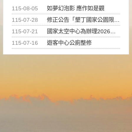
115-08-05
如夢幻泡影 應作如是觀
115-07-28
修正公告「墾丁國家公園限制水域遊憩活動之種類、範圍、時間及行為」，自即日生效。
115-07-21
國家太空中心為辦理2026台灣盃火箭競賽，陸、海、空域警戒及協調相關事宜，因颱風備案事宜
115-07-16
遊客中心公廁整修