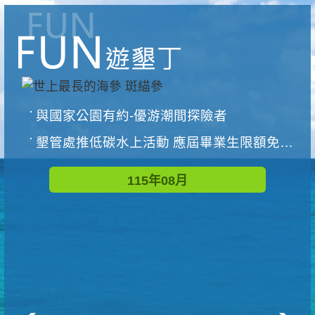
與國家公園有約-優游潮間探險者
墾管處推低碳水上活動 應屆畢業生限額免費參加
115年08月