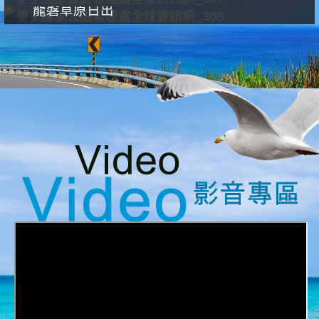
龍磐草原日出