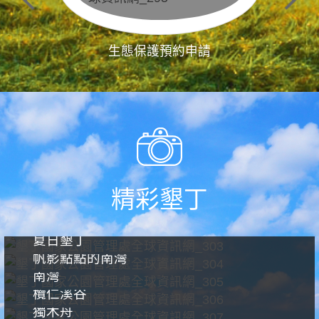
生態保護預約申請
精彩墾丁
夏日墾丁
帆影點點的南灣
南灣
欖仁溪谷
獨木舟