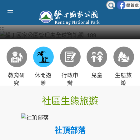
Select Language
▼
跳到主要內容區塊
:::
教育研
休閒遊
行政申
兒童
生態旅
究
憩
辦
遊
社區生態旅遊
社頂部落