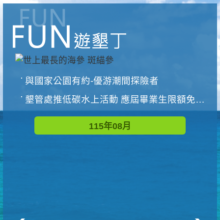
與國家公園有約-優游潮間探險者
墾管處推低碳水上活動 應屆畢業生限額免費參加
115年08月