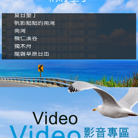
夏日墾丁
帆影點點的南灣
南灣
欖仁溪谷
獨木舟
龍磐草原日出