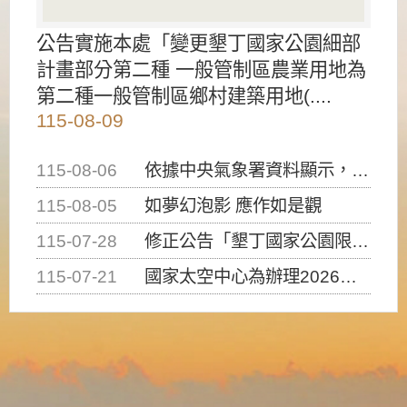
公告實施本處「變更墾丁國家公園細部
計畫部分第二種 一般管制區農業用地為
第二種一般管制區鄉村建築用地(....
115-08-09
115-08-06
依據中央氣象署資料顯示，白海豚颱風持續接近臺灣，請密切注意動向及早完成防災應變準備
115-08-05
如夢幻泡影 應作如是觀
115-07-28
修正公告「墾丁國家公園限制水域遊憩活動之種類、範圍、時間及行為」，自即日生效。
115-07-21
國家太空中心為辦理2026台灣盃火箭競賽，陸、海、空域警戒及協調相關事宜，因颱風備案事宜