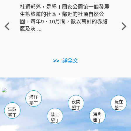
社頂部落，是墾丁國家公園第一個發展
龍水
生態旅遊的社區，鄰近的社頂自然公
的有
園，每年9、10月間，數以萬計的赤腹
重要
鷹及灰 ...
走進沁 
詳全文
南仁湖
龜山
海生館
滿州
出火
恆春
佳樂水
萬里桐
龍鑾潭自然中心
森林遊樂區
瓊麻館
南灣
關山
墾管處遊客中心
社頂公園
風吹沙
後壁湖
船帆石
白砂
海洋
龍磐公園
香蕉灣
貓鼻頭
砂島
龍坑
鵝鑾鼻
夜間
玩在
墾丁
墾丁
墾丁
生態
海角
陸上
墾丁
墾丁
墾丁