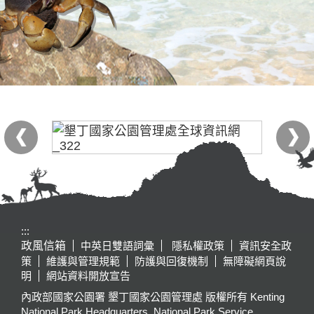
:::
政風信箱
中英日雙語詞彙
隱私權政策
資訊安全政
策
維護與管理規範
防護與回復機制
無障礙網頁說
明
網站資料開放宣告
內政部國家公園署 墾丁國家公園管理處 版權所有 Kenting
National Park Headquarters, National Park Service,