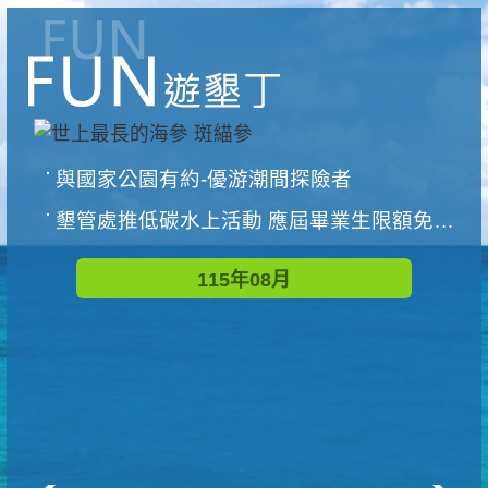
與國家公園有約-優游潮間探險者
墾管處推低碳水上活動 應屆畢業生限額免費參加
115年08月