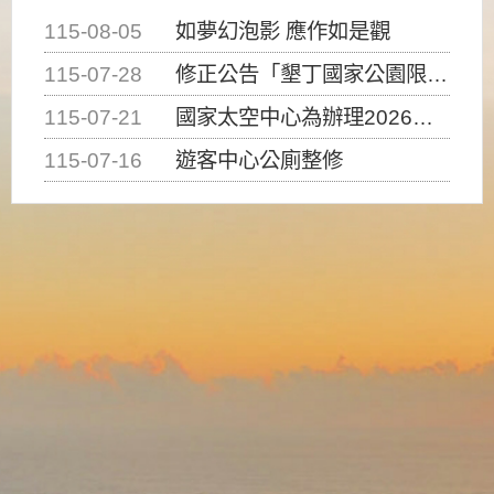
115-08-05
如夢幻泡影 應作如是觀
115-07-28
修正公告「墾丁國家公園限制水域遊憩活動之種類、範圍、時間及行為」，自即日生效。
115-07-21
國家太空中心為辦理2026台灣盃火箭競賽，陸、海、空域警戒及協調相關事宜，因颱風備案事宜
115-07-16
遊客中心公廁整修