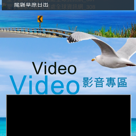
龍磐草原日出