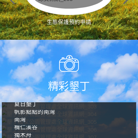
生態保護預約申請
精彩墾丁
夏日墾丁
帆影點點的南灣
南灣
欖仁溪谷
獨木舟