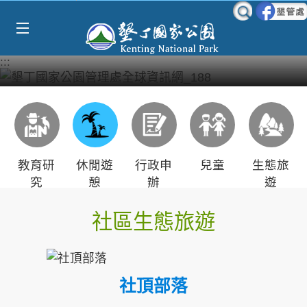
Select Language
▼
跳到主要內容區塊
:::
教育研
休閒遊
行政申
兒童
生態旅
究
憩
辦
遊
社區生態旅遊
社頂部落