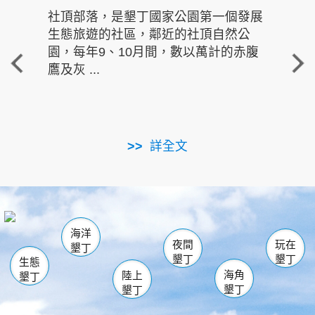
社頂部落，是墾丁國家公園第一個發展
龍水
生態旅遊的社區，鄰近的社頂自然公
的有
園，每年9、10月間，數以萬計的赤腹
重要
鷹及灰 ...
走進沁 
詳全文
南仁湖
龜山
海生館
滿州
出火
恆春
佳樂水
萬里桐
龍鑾潭自然中心
森林遊樂區
瓊麻館
南灣
關山
墾管處遊客中心
社頂公園
風吹沙
後壁湖
船帆石
白砂
海洋
龍磐公園
香蕉灣
貓鼻頭
砂島
龍坑
鵝鑾鼻
夜間
玩在
墾丁
墾丁
墾丁
生態
海角
陸上
墾丁
墾丁
墾丁