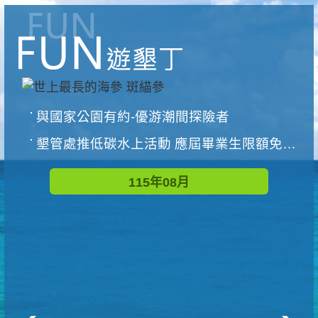
與國家公園有約-優游潮間探險者
墾管處推低碳水上活動 應屆畢業生限額免費參加
115年08月