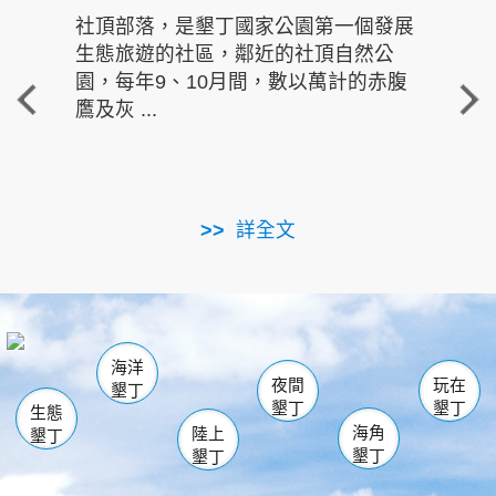
社頂部落，是墾丁國家公園第一個發展
龍水
生態旅遊的社區，鄰近的社頂自然公
的有
園，每年9、10月間，數以萬計的赤腹
重要
鷹及灰 ...
走進沁 
詳全文
南仁湖
龜山
海生館
滿州
出火
恆春
佳樂水
萬里桐
龍鑾潭自然中心
森林遊樂區
瓊麻館
南灣
關山
墾管處遊客中心
社頂公園
風吹沙
後壁湖
船帆石
白砂
海洋
龍磐公園
香蕉灣
貓鼻頭
砂島
龍坑
鵝鑾鼻
夜間
玩在
墾丁
墾丁
墾丁
生態
海角
陸上
墾丁
墾丁
墾丁