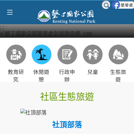
Select Language
▼
跳到主要內容區塊
:::
教育研
休閒遊
行政申
兒童
生態旅
究
憩
辦
遊
社區生態旅遊
社頂部落