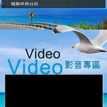
龍磐草原日出