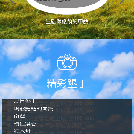
生態保護預約申請
精彩墾丁
夏日墾丁
帆影點點的南灣
南灣
欖仁溪谷
獨木舟