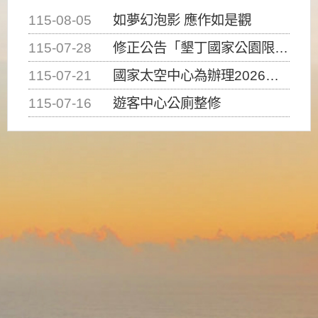
115-08-05
如夢幻泡影 應作如是觀
115-07-28
修正公告「墾丁國家公園限制水域遊憩活動之種類、範圍、時間及行為」，自即日生效。
115-07-21
國家太空中心為辦理2026台灣盃火箭競賽，陸、海、空域警戒及協調相關事宜，因颱風備案事宜
115-07-16
遊客中心公廁整修