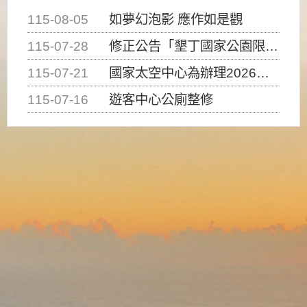
115-08-05
如夢幻泡影 應作如是觀
115-07-28
修正公告「墾丁國家公園限制水域遊憩活動之種類、範圍、時間及行為」，自即日生效。
115-07-21
國家太空中心為辦理2026台灣盃火箭競賽，陸、海、空域警戒及協調相關事宜，因颱風備案事宜
115-07-16
遊客中心公廁整修