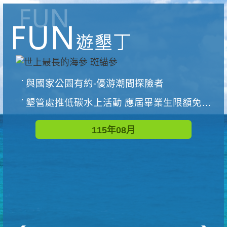
與國家公園有約-優游潮間探險者
墾管處推低碳水上活動 應屆畢業生限額免費參加
115年08月