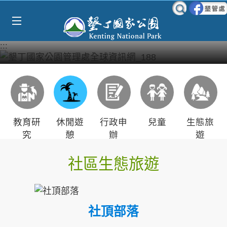
Select Language
▼
跳到主要內容區塊
:::
教育研
休閒遊
行政申
兒童
生態旅
究
憩
辦
遊
社區生態旅遊
社頂部落