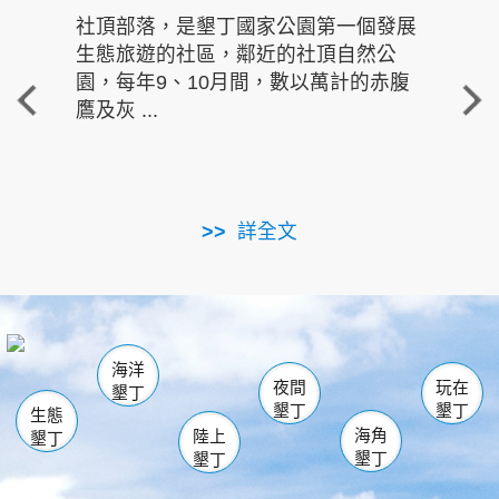
社頂部落，是墾丁國家公園第一個發展
龍水
生態旅遊的社區，鄰近的社頂自然公
的有
園，每年9、10月間，數以萬計的赤腹
重要
鷹及灰 ...
走進沁 
詳全文
南仁湖
龜山
海生館
滿州
出火
恆春
佳樂水
萬里桐
龍鑾潭自然中心
森林遊樂區
瓊麻館
南灣
關山
墾管處遊客中心
社頂公園
風吹沙
後壁湖
船帆石
白砂
海洋
龍磐公園
香蕉灣
貓鼻頭
砂島
龍坑
鵝鑾鼻
夜間
玩在
墾丁
墾丁
墾丁
生態
海角
陸上
墾丁
墾丁
墾丁