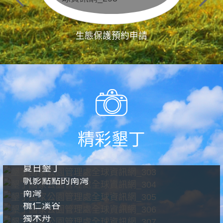
生態保護預約申請
精彩墾丁
夏日墾丁
帆影點點的南灣
南灣
欖仁溪谷
獨木舟