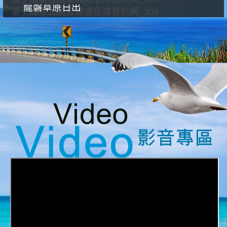
龍磐草原日出