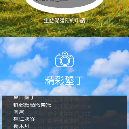
生態保護預約申請
精彩墾丁
夏日墾丁
帆影點點的南灣
南灣
欖仁溪谷
獨木舟