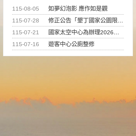
115-08-05
如夢幻泡影 應作如是觀
115-07-28
修正公告「墾丁國家公園限制水域遊憩活動之種類、範圍、時間及行為」，自即日生效。
115-07-21
國家太空中心為辦理2026台灣盃火箭競賽，陸、海、空域警戒及協調相關事宜，因颱風備案事宜
115-07-16
遊客中心公廁整修