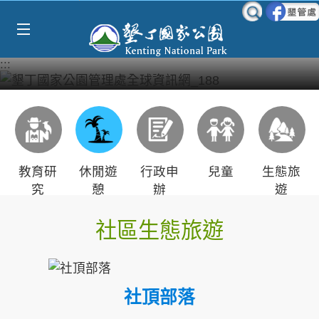
Select Language
▼
跳到主要內容區塊
:::
教育研
休閒遊
行政申
兒童
生態旅
究
憩
辦
遊
社區生態旅遊
社頂部落