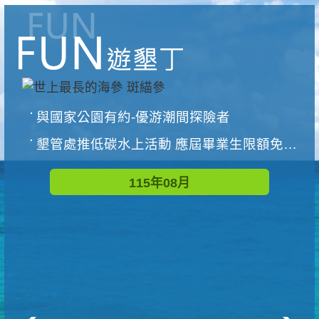
與國家公園有約-優游潮間探險者
墾管處推低碳水上活動 應屆畢業生限額免費參加
115年08月