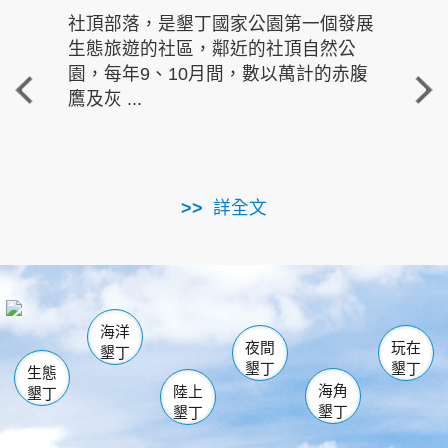
社頂部落，是墾丁國家公園第一個發展
龍水
生態旅遊的社區，鄰近的社頂自然公
的有
園，每年9、10月間，數以萬計的赤腹
重要
鷹及灰 ...
走進沁 
詳全文
南仁湖
龜山
海生館
滿州
出火
恆春
佳樂水
萬里桐
龍鑾潭自然中心
森林遊樂區
瓊麻館
南灣
關山
墾管處遊客中心
社頂公園
風吹沙
後壁湖
船帆石
白砂
海洋
龍磐公園
香蕉灣
貓鼻頭
砂島
龍坑
鵝鑾鼻
夜間
玩在
墾丁
墾丁
墾丁
生態
海角
陸上
墾丁
墾丁
墾丁