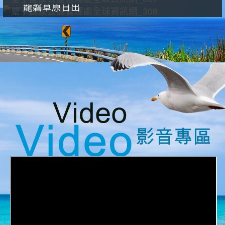
龍磐草原日出