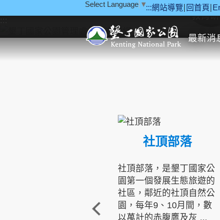
Select Language
▼
:::
網站導覽
回首頁
E
跳到主要內容區塊
教育研
:::
最新消
社頂部落
社頂部落，是墾丁國家公
園第一個發展生態旅遊的
社區，鄰近的社頂自然公
園，每年9、10月間，數
以萬計的赤腹鷹及灰 ...