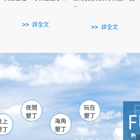
...
詳全文
詳全文
南仁湖
滿州
火
佳樂水
然中心
森林遊樂區
南灣
墾管處遊客中心
社頂公園
風吹沙
湖
船帆石
龍磐公園
香蕉灣
頭
砂島
龍坑
鵝鑾鼻
夜間
玩在
墾丁
墾丁
海角
陸上
墾丁
墾丁