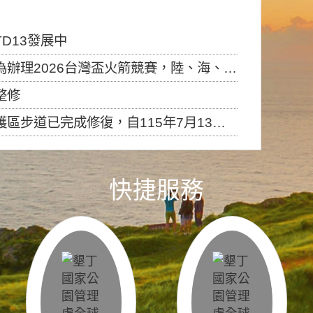
D13發展中
6台灣盃火箭競賽，陸、海、空域警戒及協調相關事宜，因颱風備案事宜
整修
，自115年7月13日（星期一）起恢復開放入園，歡迎民眾依規定申請入園....
快捷服務