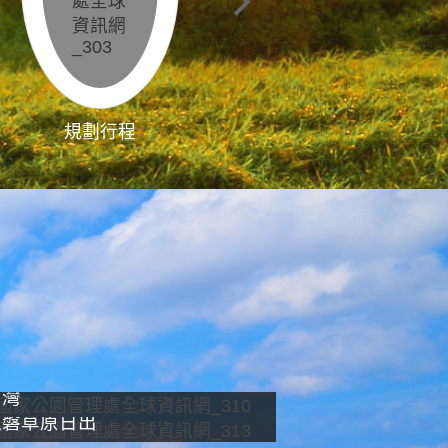
規劃行程
影像直播
南灣
龍磐草原日出