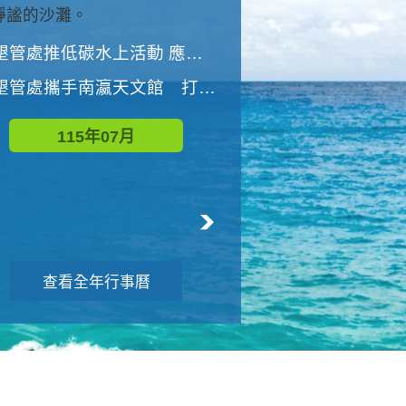
與國家公園有約-優游潮間
墾管處推低碳水上活動 應屆畢業生限額免費參加
墾管處推低碳水上活動 應屆畢業生限額
墾管處攜手南瀛天文館 打造沉浸式天文探索營隊
115年08月
115年07月
查看全年行事曆