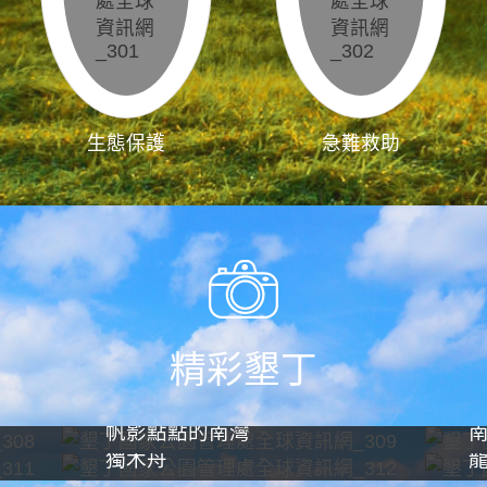
生態保護
急難救助
精彩墾丁
帆影點點的南灣
獨木舟