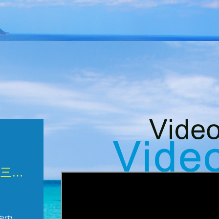
微觀墾丁三部曲 重生....