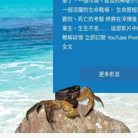
墾丁，一個可親ヽ易及的神秘小
一個活躍的生命戰場， 生命歷經
歡欣ヽ死亡的考驗 終將在淬煉後
重生，生生不息…… 這部影片中
瞭解詳情 立即訂閱 YouTube Premiu
全文
更多影音