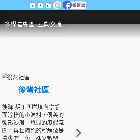
生態旅遊
務
多媒體專區
互動交流
後灣社區
國境之南生態文化發展協會
後灣 墾丁西岸境內寧靜
而淳樸的小漁村，優美的
龍坑地區為隆起的珊瑚礁
弧形沙灘、悠閒的度假氛
地形，由於地處鵝鑾鼻夾
圍，與世隔絕的寧靜像是
角的端點，冬季海浪拍打
遺失的一角，卻又散發 ...
著礁岸，旺盛的侵蝕作