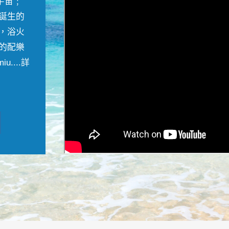
宇宙﹔
誕生的
，浴火
的配樂
....
詳