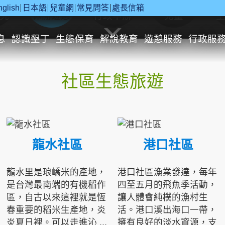
nglish
日本語
兒童網
常見問答
處長信箱
究
休閒遊憩
行政申辦
兒童
息
認識墾丁
生態保育
解說教育
遊憩服務
行政服
社區生態旅遊
龍水社區
港口社區
龍水里是琅嶠米的產地，
港口社區漁業發達，每年
是台灣最南端的有機稻作
四至五月的飛魚季活動，
區，自古以來這裡就是恆
讓人體會純樸的漁村生
春重要的稻米生產地，炎
活。港口溪出海口一帶，
炎夏日裡。可以走進沁 ...
擁有良好的淡水資源，支