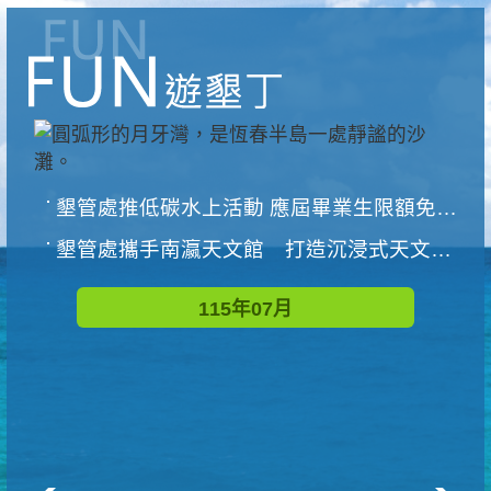
墾管處推低碳水上活動 應屆畢業生限額免費參加
墾管處攜手南瀛天文館 打造沉浸式天文探索營隊
115年07月