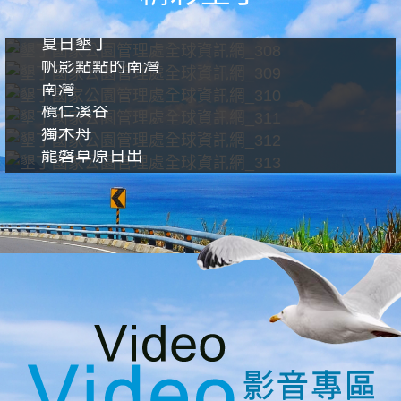
夏日墾丁
帆影點點的南灣
南灣
欖仁溪谷
獨木舟
龍磐草原日出