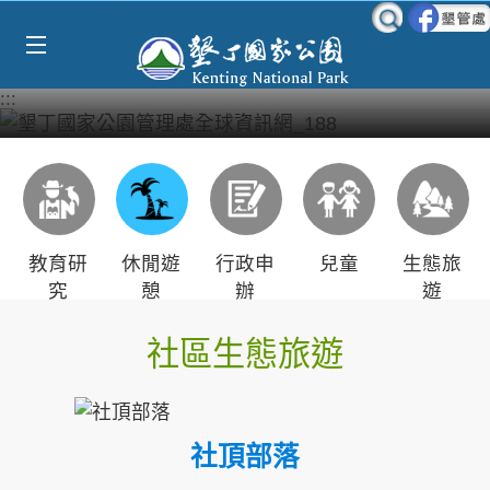
Select Language
▼
跳到主要內容區塊
:::
教育研
休閒遊
行政申
兒童
生態旅
究
憩
辦
遊
社區生態旅遊
社頂部落