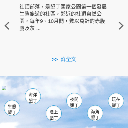
社頂部落，是墾丁國家公園第一個發展
龍水
生態旅遊的社區，鄰近的社頂自然公
的有
園，每年9、10月間，數以萬計的赤腹
重要
鷹及灰 ...
走進沁 
詳全文
南仁湖
龜山
海生館
滿州
出火
恆春
佳樂水
萬里桐
龍鑾潭自然中心
森林遊樂區
瓊麻館
南灣
關山
墾管處遊客中心
社頂公園
風吹沙
後壁湖
船帆石
白砂
海洋
龍磐公園
香蕉灣
貓鼻頭
砂島
龍坑
鵝鑾鼻
夜間
玩在
墾丁
墾丁
墾丁
生態
海角
陸上
墾丁
墾丁
墾丁