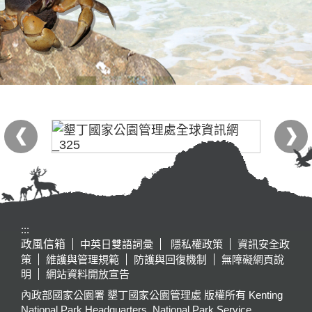
:::
政風信箱
中英日雙語詞彙
隱私權政策
資訊安全政
策
維護與管理規範
防護與回復機制
無障礙網頁說
明
網站資料開放宣告
內政部國家公園署 墾丁國家公園管理處 版權所有 Kenting
National Park Headquarters, National Park Service,