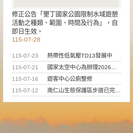
修正公告「墾丁國家公園限制水域遊憩
活動之種類、範圍、時間及行為」，自
即日生效。
115-07-28
115-07-23
熱帶性低氣壓TD13發展中
115-07-21
國家太空中心為辦理2026台灣盃火箭競賽，陸、海、空域警戒及協調相關事宜，因颱風備案事宜
115-07-16
遊客中心公廁整修
115-07-12
南仁山生態保護區步道已完成修復，自115年7月13日（星期一）起恢復開放入園，歡迎民眾依規定申請入園....