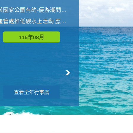
世界地球清潔日 墾管處辦理「2026年墾丁國家公園沙灘淨灘活動」
與國家公園有約-優游潮間探險者
墾管處推低碳水上活動 應屆畢業生限額免費參加
115年09月
115年08月
查看全年行事曆