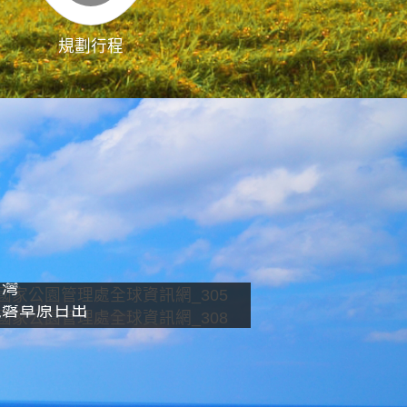
規劃行程
影像直播
南灣
龍磐草原日出