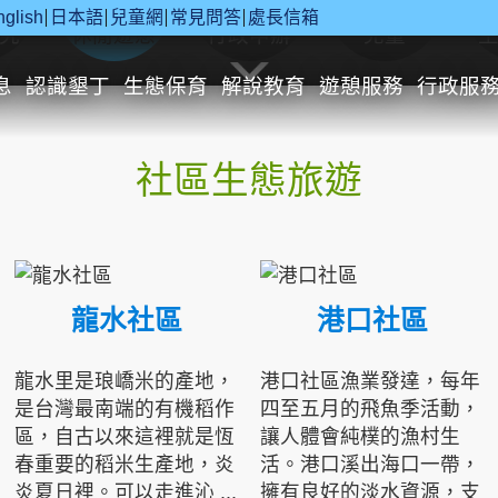
nglish
日本語
兒童網
常見問答
處長信箱
究
休閒遊憩
行政申辦
兒童
息
認識墾丁
生態保育
解說教育
遊憩服務
行政服
社區生態旅遊
龍水社區
港口社區
龍水里是琅嶠米的產地，
港口社區漁業發達，每年
是台灣最南端的有機稻作
四至五月的飛魚季活動，
區，自古以來這裡就是恆
讓人體會純樸的漁村生
春重要的稻米生產地，炎
活。港口溪出海口一帶，
炎夏日裡。可以走進沁 ...
擁有良好的淡水資源，支