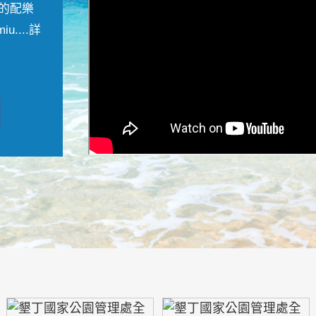
的配樂
....
詳