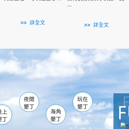
...
詳全文
詳全文
南仁湖
滿州
火
佳樂水
然中心
森林遊樂區
南灣
墾管處遊客中心
社頂公園
風吹沙
湖
船帆石
龍磐公園
香蕉灣
頭
砂島
龍坑
鵝鑾鼻
夜間
玩在
墾丁
墾丁
海角
陸上
墾丁
墾丁