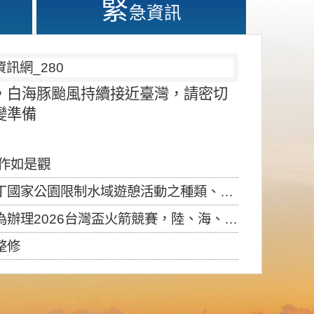
緊
急資訊
，白海豚颱風持續接近臺灣，請密切
變準備
應作如是觀
園限制水域遊憩活動之種類、範圍、時間及行為」，自即日生效。
6台灣盃火箭競賽，陸、海、空域警戒及協調相關事宜，因颱風備案事宜
整修