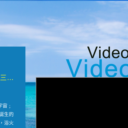
微觀墾丁三部曲 重生....
宇宙﹔
誕生的
，浴火