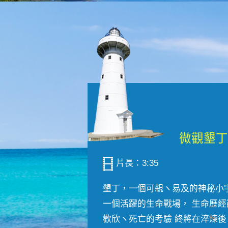
片長：3:35
墾丁，一個可親ヽ易及的神秘小
一個活躍的生命戰場， 生命歷經
歡欣ヽ死亡的考驗 終將在淬煉後