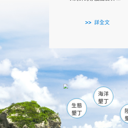
詳全文
龜山
海生館
出
恆春
萬里桐
龍鑾潭自
瓊麻館
關山
後壁
白砂
海洋
貓鼻
墾丁
生態
墾丁