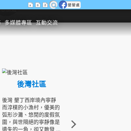
生態旅遊
務
多媒體專區
互動交流
後灣社區
國境之南生態文化發展協會
後灣 墾丁西岸境內寧靜
而淳樸的小漁村，優美的
龍坑地區為隆起的珊瑚礁
弧形沙灘、悠閒的度假氛
地形，由於地處鵝鑾鼻夾
圍，與世隔絕的寧靜像是
角的端點，冬季海浪拍打
遺失的一角，卻又散發 ...
著礁岸，旺盛的侵蝕作