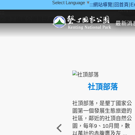
Select Language
▼
:::
網站導覽
回首頁
E
跳到主要內容區塊
教育研
:::
最新消
社頂部落
社頂部落，是墾丁國家公
園第一個發展生態旅遊的
社區，鄰近的社頂自然公
園，每年9、10月間，數
以萬計的赤腹鷹及灰 ...