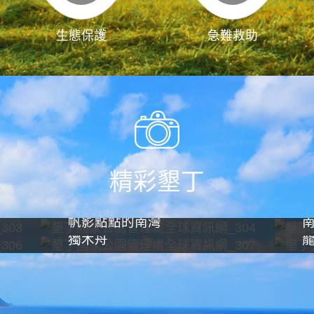
生態保護
急難救助
精彩墾丁
帆影點點的南灣
獨木舟