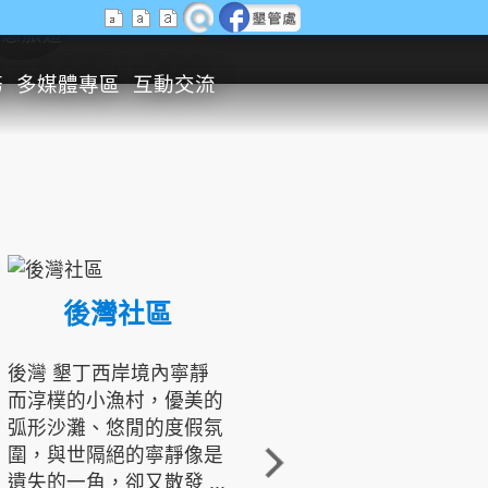
生態旅遊
務
多媒體專區
互動交流
後灣社區
國境之南生態文化發展協會
後灣 墾丁西岸境內寧靜
而淳樸的小漁村，優美的
龍坑地區為隆起的珊瑚礁
弧形沙灘、悠閒的度假氛
地形，由於地處鵝鑾鼻夾
圍，與世隔絕的寧靜像是
角的端點，冬季海浪拍打
遺失的一角，卻又散發 ...
著礁岸，旺盛的侵蝕作