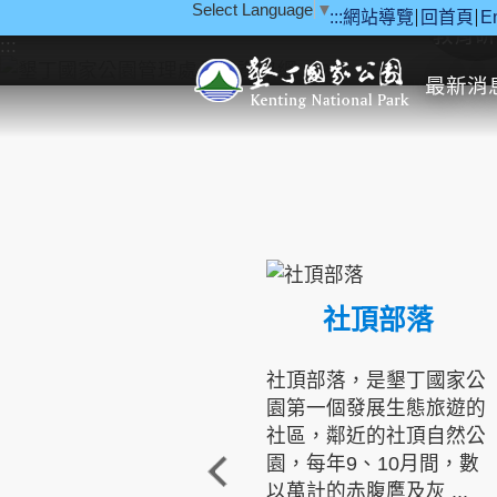
Select Language
▼
:::
網站導覽
回首頁
E
跳到主要內容區塊
教育研
:::
最新消
社頂部落
社頂部落，是墾丁國家公
園第一個發展生態旅遊的
社區，鄰近的社頂自然公
園，每年9、10月間，數
以萬計的赤腹鷹及灰 ...