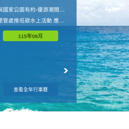
世界地球清潔日 墾管處辦理「2026年墾丁國家公園沙灘淨灘活動」
與國家公園有約-優游潮間探險者
墾管處推低碳水上活動 應屆畢業生限額免費參加
115年09月
115年08月
查看全年行事曆