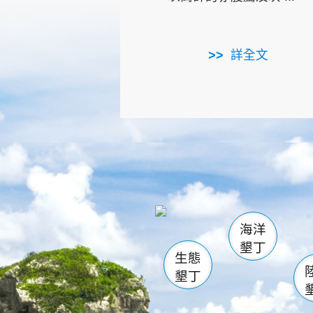
詳全文
龜山
海生館
出
恆春
萬里桐
龍鑾潭自
瓊麻館
關山
後壁
白砂
海洋
貓鼻
墾丁
生態
墾丁