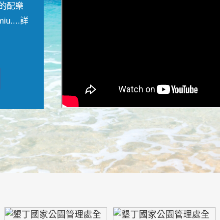
的配樂
....
詳