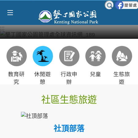
Select Language
▼
跳到主要內容區塊
:::
教育研
休閒遊
行政申
兒童
生態旅
究
憩
辦
遊
社區生態旅遊
社頂部落