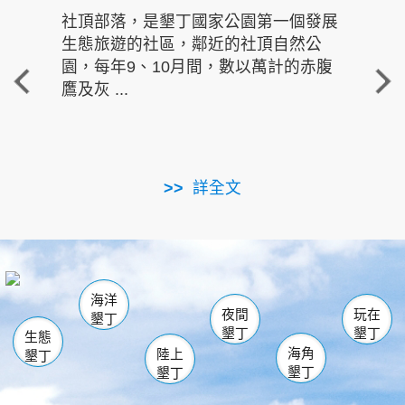
社頂部落，是墾丁國家公園第一個發展
龍水
生態旅遊的社區，鄰近的社頂自然公
的有
園，每年9、10月間，數以萬計的赤腹
重要
鷹及灰 ...
走進沁 
詳全文
南仁湖
龜山
海生館
滿州
出火
恆春
佳樂水
萬里桐
龍鑾潭自然中心
森林遊樂區
瓊麻館
南灣
關山
墾管處遊客中心
社頂公園
風吹沙
後壁湖
船帆石
白砂
海洋
龍磐公園
香蕉灣
貓鼻頭
砂島
龍坑
鵝鑾鼻
夜間
玩在
墾丁
墾丁
墾丁
生態
海角
陸上
墾丁
墾丁
墾丁