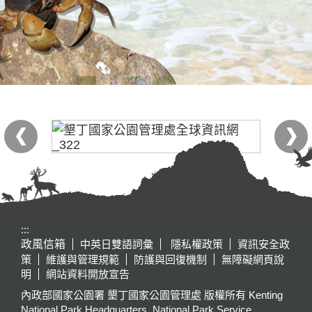
:::
政風信箱
中英日雙語詞彙
隱私權政策
資訊安全政
策
維護與管理規範
防護與回復機制
無障礙網頁說
明
網站資料開放宣告
內政部國家公園署 墾丁國家公園管理處 版權所有 Kenting
National Park Headquarters, National Park Service,