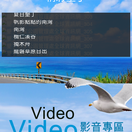
夏日墾丁
帆影點點的南灣
南灣
欖仁溪谷
獨木舟
龍磐草原日出