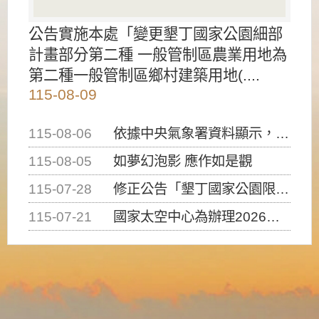
公告實施本處「變更墾丁國家公園細部
計畫部分第二種 一般管制區農業用地為
第二種一般管制區鄉村建築用地(....
115-08-09
115-08-06
依據中央氣象署資料顯示，白海豚颱風持續接近臺灣，請密切注意動向及早完成防災應變準備
115-08-05
如夢幻泡影 應作如是觀
115-07-28
修正公告「墾丁國家公園限制水域遊憩活動之種類、範圍、時間及行為」，自即日生效。
115-07-21
國家太空中心為辦理2026台灣盃火箭競賽，陸、海、空域警戒及協調相關事宜，因颱風備案事宜