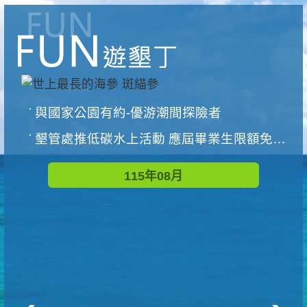
與國家公園有約-優游潮間探險者
墾管處推低碳水上活動 應屆畢業生限額免費參加
115年08月