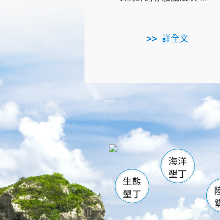
詳全文
龜山
海生館
出
恆春
萬里桐
龍鑾潭自
瓊麻館
關山
後壁
白砂
海洋
貓鼻
墾丁
生態
墾丁