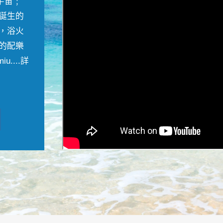
宇宙﹔
誕生的
，浴火
的配樂
....
詳