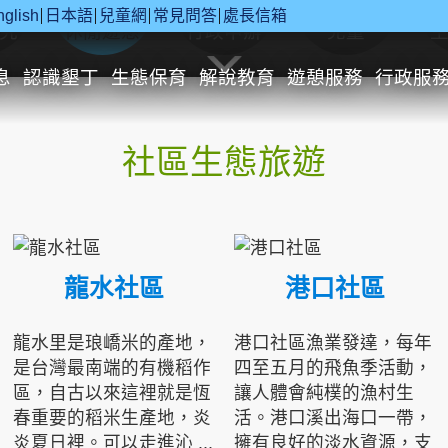
nglish
日本語
兒童網
常見問答
處長信箱
究
休閒遊憩
行政申辦
兒童
息
認識墾丁
生態保育
解說教育
遊憩服務
行政服
社區生態旅遊
龍水社區
港口社區
龍水里是琅嶠米的產地，
港口社區漁業發達，每年
是台灣最南端的有機稻作
四至五月的飛魚季活動，
區，自古以來這裡就是恆
讓人體會純樸的漁村生
春重要的稻米生產地，炎
活。港口溪出海口一帶，
炎夏日裡。可以走進沁 ...
擁有良好的淡水資源，支