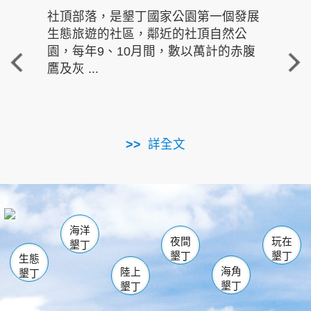
社頂部落，是墾丁國家公園第一個發展
龍水
生態旅遊的社區，鄰近的社頂自然公
的有
園，每年9、10月間，數以萬計的赤腹
重要
鷹及灰 ...
走進沁 
詳全文
南仁湖
龜山
海生館
滿州
出火
恆春
佳樂水
萬里桐
龍鑾潭自然中心
森林遊樂區
瓊麻館
南灣
關山
墾管處遊客中心
社頂公園
風吹沙
後壁湖
船帆石
白砂
海洋
龍磐公園
香蕉灣
貓鼻頭
砂島
龍坑
鵝鑾鼻
夜間
玩在
墾丁
墾丁
墾丁
生態
海角
陸上
墾丁
墾丁
墾丁