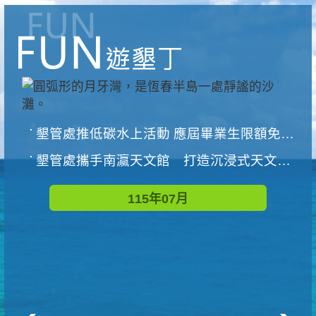
墾管處推低碳水上活動 應屆畢業生限額免費參加
墾管處攜手南瀛天文館 打造沉浸式天文探索營隊
115年07月