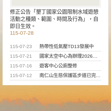
修正公告「墾丁國家公園限制水域遊憩
活動之種類、範圍、時間及行為」，自
即日生效。
115-07-28
115-07-23
熱帶性低氣壓TD13發展中
115-07-21
國家太空中心為辦理2026台灣盃火箭競賽，陸、海、空域警戒及協調相關事宜，因颱風備案事宜
115-07-16
遊客中心公廁整修
115-07-12
南仁山生態保護區步道已完成修復，自115年7月13日（星期一）起恢復開放入園，歡迎民眾依規定申請入園....