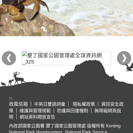
:::
政風信箱
中英日雙語詞彙
隱私權政策
資訊安全政
策
維護與管理規範
防護與回復機制
無障礙網頁說
明
網站資料開放宣告
內政部國家公園署 墾丁國家公園管理處 版權所有 Kenting
National Park Headquarters, National Park Service,