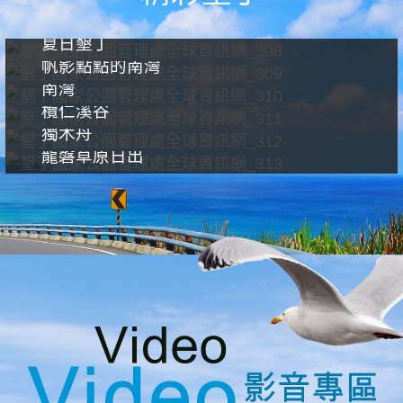
夏日墾丁
帆影點點的南灣
南灣
欖仁溪谷
獨木舟
龍磐草原日出