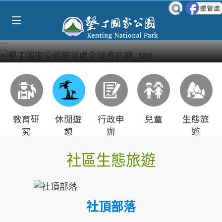
Select Language
▼
跳到主要內容區塊
:::
教育研
休閒遊
行政申
兒童
生態旅
究
憩
辦
遊
社區生態旅遊
社頂部落