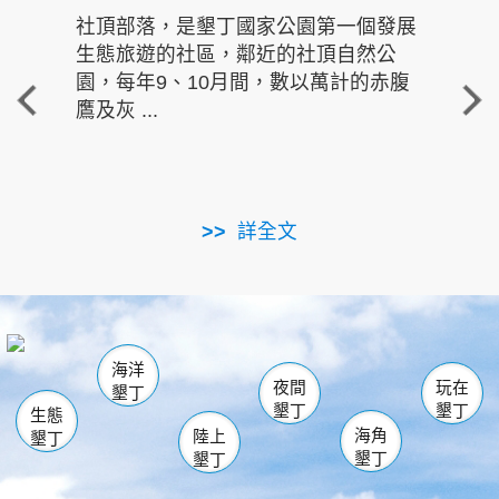
社頂部落，是墾丁國家公園第一個發展
龍水
生態旅遊的社區，鄰近的社頂自然公
的有
園，每年9、10月間，數以萬計的赤腹
重要
鷹及灰 ...
走進沁 
詳全文
南仁湖
龜山
海生館
滿州
出火
恆春
佳樂水
萬里桐
龍鑾潭自然中心
森林遊樂區
瓊麻館
南灣
關山
墾管處遊客中心
社頂公園
風吹沙
後壁湖
船帆石
白砂
海洋
龍磐公園
香蕉灣
貓鼻頭
砂島
龍坑
鵝鑾鼻
夜間
玩在
墾丁
墾丁
墾丁
生態
海角
陸上
墾丁
墾丁
墾丁