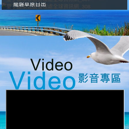
龍磐草原日出