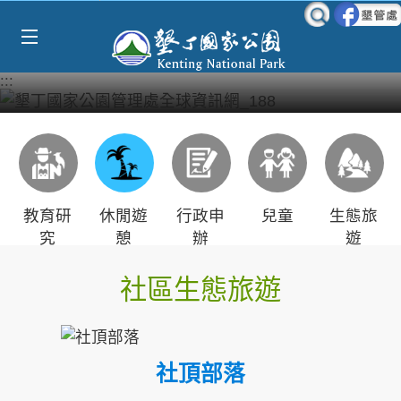
Select Language
▼
跳到主要內容區塊
:::
教育研
休閒遊
行政申
兒童
生態旅
究
憩
辦
遊
社區生態旅遊
社頂部落