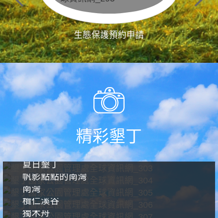
生態保護預約申請
精彩墾丁
夏日墾丁
帆影點點的南灣
南灣
欖仁溪谷
獨木舟