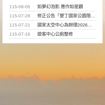
115-08-05
如夢幻泡影 應作如是觀
115-07-28
修正公告「墾丁國家公園限制水域遊憩活動之種類、範圍、時間及行為」，自即日生效。
115-07-21
國家太空中心為辦理2026台灣盃火箭競賽，陸、海、空域警戒及協調相關事宜，因颱風備案事宜
115-07-16
遊客中心公廁整修