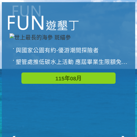
與國家公園有約-優游潮間探險者
墾管處推低碳水上活動 應屆畢業生限額免費參加
115年08月