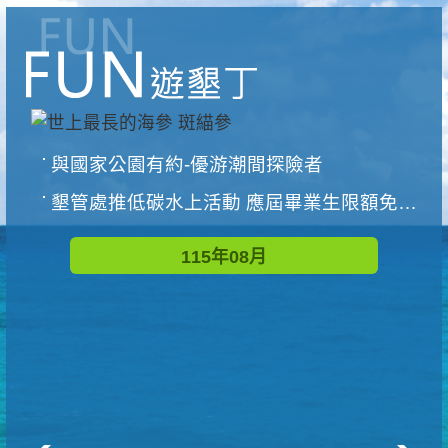
與國家公園有約-優游潮間探險者
墾管處推低碳水上活動 應屆畢業生限額免費參加
115年08月