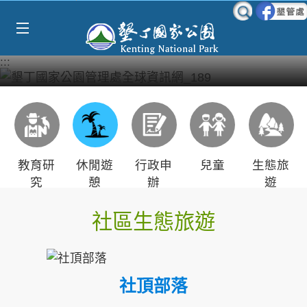
Select Language
▼
跳到主要內容區塊
:::
教育研
休閒遊
行政申
兒童
生態旅
究
憩
辦
遊
社區生態旅遊
社頂部落