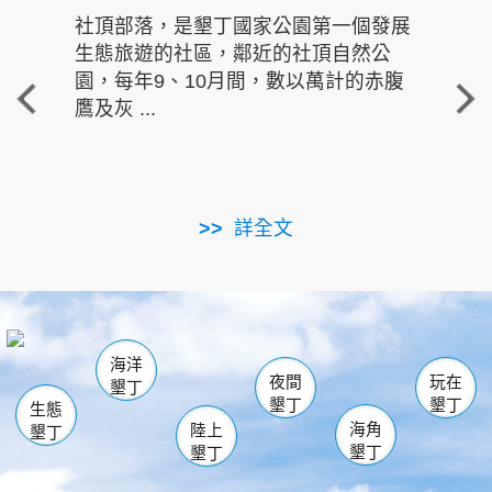
社頂部落，是墾丁國家公園第一個發展
龍水
生態旅遊的社區，鄰近的社頂自然公
的有
園，每年9、10月間，數以萬計的赤腹
重要
鷹及灰 ...
走進沁 
詳全文
南仁湖
龜山
海生館
滿州
出火
恆春
佳樂水
萬里桐
龍鑾潭自然中心
森林遊樂區
瓊麻館
南灣
關山
墾管處遊客中心
社頂公園
風吹沙
後壁湖
船帆石
白砂
海洋
龍磐公園
香蕉灣
貓鼻頭
砂島
龍坑
鵝鑾鼻
夜間
玩在
墾丁
墾丁
墾丁
生態
海角
陸上
墾丁
墾丁
墾丁