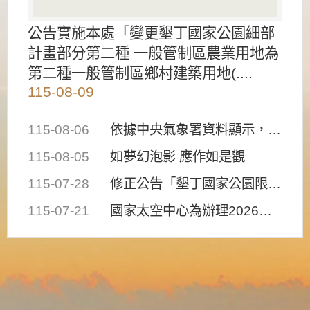
公告實施本處「變更墾丁國家公園細部
計畫部分第二種 一般管制區農業用地為
第二種一般管制區鄉村建築用地(....
115-08-09
115-08-06
依據中央氣象署資料顯示，白海豚颱風持續接近臺灣，請密切注意動向及早完成防災應變準備
115-08-05
如夢幻泡影 應作如是觀
115-07-28
修正公告「墾丁國家公園限制水域遊憩活動之種類、範圍、時間及行為」，自即日生效。
115-07-21
國家太空中心為辦理2026台灣盃火箭競賽，陸、海、空域警戒及協調相關事宜，因颱風備案事宜