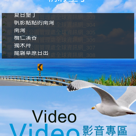
夏日墾丁
帆影點點的南灣
南灣
欖仁溪谷
獨木舟
龍磐草原日出