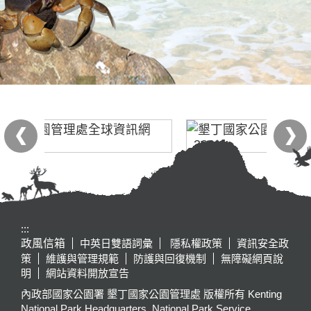
:::
政風信箱
中英日雙語詞彙
隱私權政策
資訊安全政
策
維護與管理規範
防護與回復機制
無障礙網頁說
明
網站資料開放宣告
內政部國家公園署 墾丁國家公園管理處 版權所有 Kenting
National Park Headquarters, National Park Service,