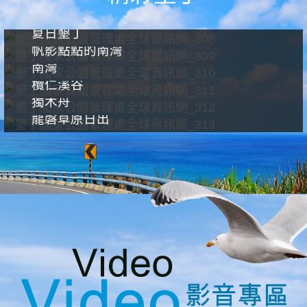
夏日墾丁
帆影點點的南灣
南灣
欖仁溪谷
獨木舟
龍磐草原日出