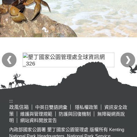
:::
政風信箱
中英日雙語詞彙
隱私權政策
資訊安全政
策
維護與管理規範
防護與回復機制
無障礙網頁說
明
網站資料開放宣告
內政部國家公園署 墾丁國家公園管理處 版權所有 Kenting
National Park Headquarters, National Park Service,