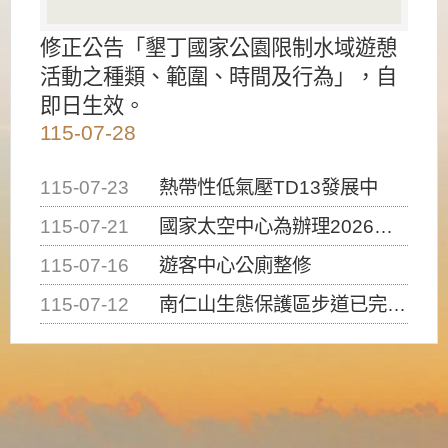
修正公告「墾丁國家公園限制水域遊憩
活動之種類、範圍、時間及行為」，自
即日生效。
115-07-28
115-07-23
熱帶性低氣壓TD13發展中
115-07-21
國家太空中心為辦理2026台灣盃火箭競賽，陸、海、空域警戒及協調相關事宜，因颱風備案事宜
115-07-16
遊客中心公廁整修
115-07-12
南仁山生態保護區步道已完成修復，自115年7月13日（星期一）起恢復開放入園，歡迎民眾依規定申請入園....