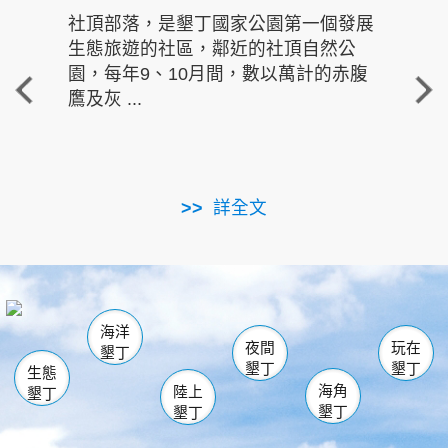
社頂部落，是墾丁國家公園第一個發展
龍水
生態旅遊的社區，鄰近的社頂自然公
的有
園，每年9、10月間，數以萬計的赤腹
重要
鷹及灰 ...
走進沁 
詳全文
南仁湖
龜山
海生館
滿州
出火
恆春
佳樂水
萬里桐
龍鑾潭自然中心
森林遊樂區
瓊麻館
南灣
關山
墾管處遊客中心
社頂公園
風吹沙
後壁湖
船帆石
白砂
海洋
龍磐公園
香蕉灣
貓鼻頭
砂島
龍坑
鵝鑾鼻
夜間
玩在
墾丁
墾丁
墾丁
生態
海角
陸上
墾丁
墾丁
墾丁