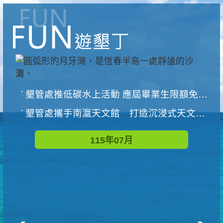
墾管處推低碳水上活動 應屆畢業生限額免費參加
墾管處攜手南瀛天文館 打造沉浸式天文探索營隊
115年07月