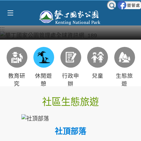
Select Language
▼
跳到主要內容區塊
:::
教育研
休閒遊
行政申
兒童
生態旅
究
憩
辦
遊
社區生態旅遊
社頂部落