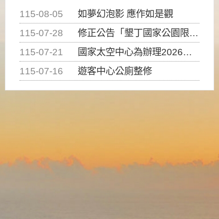
115-08-05
如夢幻泡影 應作如是觀
115-07-28
修正公告「墾丁國家公園限制水域遊憩活動之種類、範圍、時間及行為」，自即日生效。
115-07-21
國家太空中心為辦理2026台灣盃火箭競賽，陸、海、空域警戒及協調相關事宜，因颱風備案事宜
115-07-16
遊客中心公廁整修