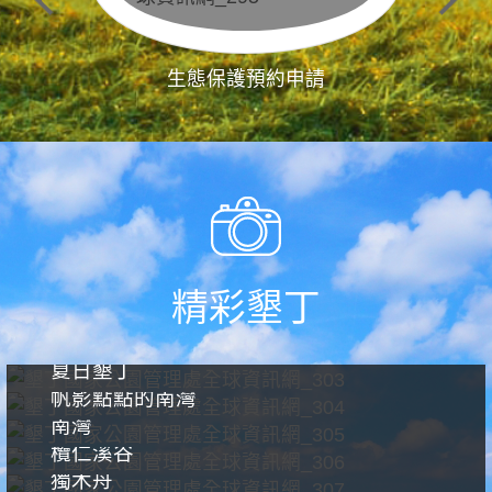
生態保護預約申請
精彩墾丁
夏日墾丁
帆影點點的南灣
南灣
欖仁溪谷
獨木舟