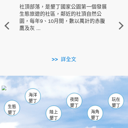
社頂部落，是墾丁國家公園第一個發展
龍水
生態旅遊的社區，鄰近的社頂自然公
的有
園，每年9、10月間，數以萬計的赤腹
重要
鷹及灰 ...
走進沁 
詳全文
南仁湖
龜山
海生館
滿州
出火
恆春
佳樂水
萬里桐
龍鑾潭自然中心
森林遊樂區
瓊麻館
南灣
關山
墾管處遊客中心
社頂公園
風吹沙
後壁湖
船帆石
白砂
海洋
龍磐公園
香蕉灣
貓鼻頭
砂島
龍坑
鵝鑾鼻
夜間
玩在
墾丁
墾丁
墾丁
生態
海角
陸上
墾丁
墾丁
墾丁