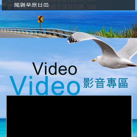
龍磐草原日出