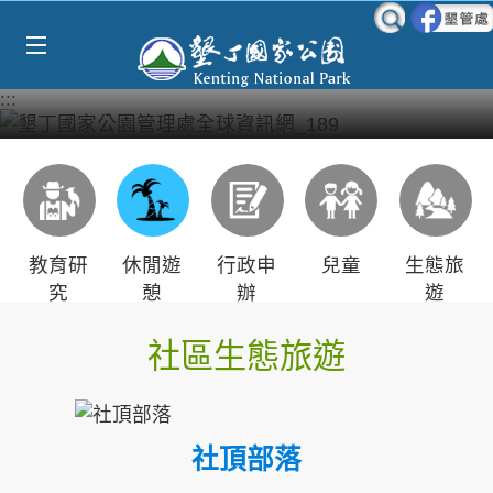
Select Language
▼
跳到主要內容區塊
:::
教育研
休閒遊
行政申
兒童
生態旅
究
憩
辦
遊
社區生態旅遊
社頂部落