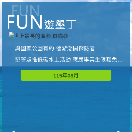
與國家公園有約-優游潮間探險者
墾管處推低碳水上活動 應屆畢業生限額免費參加
115年08月