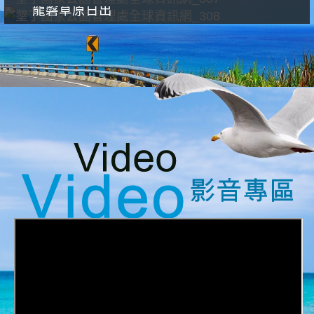
龍磐草原日出