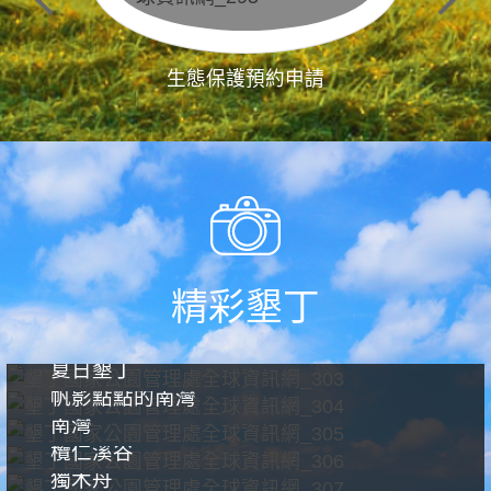
生態保護預約申請
精彩墾丁
夏日墾丁
帆影點點的南灣
南灣
欖仁溪谷
獨木舟