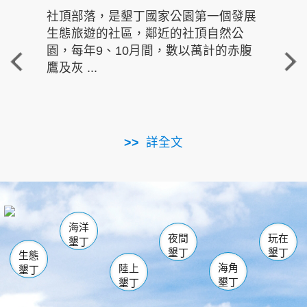
社頂部落，是墾丁國家公園第一個發展
龍水
生態旅遊的社區，鄰近的社頂自然公
的有
園，每年9、10月間，數以萬計的赤腹
重要
鷹及灰 ...
走進沁 
詳全文
南仁湖
龜山
海生館
滿州
出火
恆春
佳樂水
萬里桐
龍鑾潭自然中心
森林遊樂區
瓊麻館
南灣
關山
墾管處遊客中心
社頂公園
風吹沙
後壁湖
船帆石
白砂
海洋
龍磐公園
香蕉灣
貓鼻頭
砂島
龍坑
鵝鑾鼻
夜間
玩在
墾丁
墾丁
墾丁
生態
海角
陸上
墾丁
墾丁
墾丁