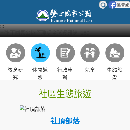
Select Language
▼
跳到主要內容區塊
:::
教育研
休閒遊
行政申
兒童
生態旅
究
憩
辦
遊
社區生態旅遊
社頂部落