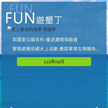
與國家公園有約-優游潮間探險者
墾管處推低碳水上活動 應屆畢業生限額免費參加
115年08月