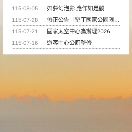
115-08-05
如夢幻泡影 應作如是觀
115-07-28
修正公告「墾丁國家公園限制水域遊憩活動之種類、範圍、時間及行為」，自即日生效。
115-07-21
國家太空中心為辦理2026台灣盃火箭競賽，陸、海、空域警戒及協調相關事宜，因颱風備案事宜
115-07-16
遊客中心公廁整修