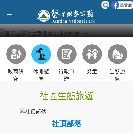
Select Language
▼
跳到主要內容區塊
:::
教育研
休閒遊
行政申
兒童
生態旅
究
憩
辦
遊
社區生態旅遊
社頂部落