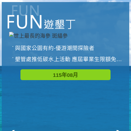
與國家公園有約-優游潮間探險者
墾管處推低碳水上活動 應屆畢業生限額免費參加
115年08月