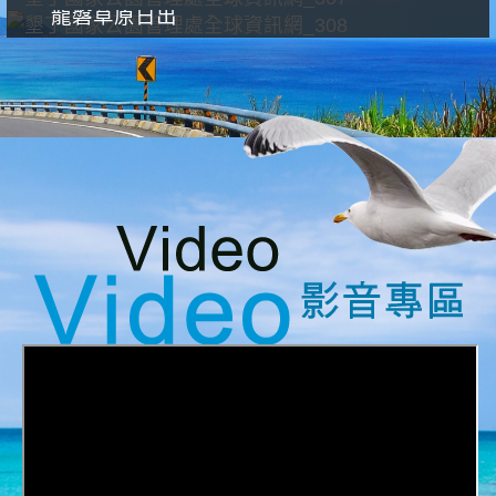
龍磐草原日出