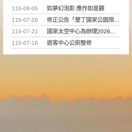
115-08-05
如夢幻泡影 應作如是觀
115-07-28
修正公告「墾丁國家公園限制水域遊憩活動之種類、範圍、時間及行為」，自即日生效。
115-07-21
國家太空中心為辦理2026台灣盃火箭競賽，陸、海、空域警戒及協調相關事宜，因颱風備案事宜
115-07-16
遊客中心公廁整修