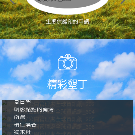
生態保護預約申請
精彩墾丁
夏日墾丁
帆影點點的南灣
南灣
欖仁溪谷
獨木舟