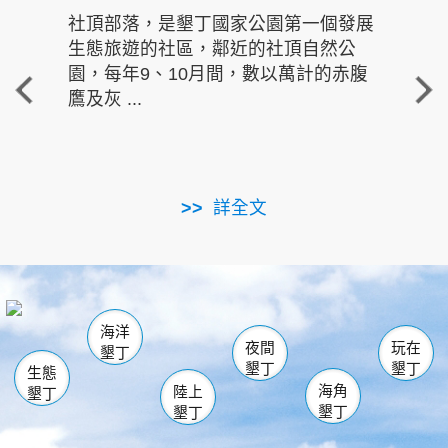
社頂部落，是墾丁國家公園第一個發展
龍水
生態旅遊的社區，鄰近的社頂自然公
的有
園，每年9、10月間，數以萬計的赤腹
重要
鷹及灰 ...
走進沁 
詳全文
南仁湖
龜山
海生館
滿州
出火
恆春
佳樂水
萬里桐
龍鑾潭自然中心
森林遊樂區
瓊麻館
南灣
關山
墾管處遊客中心
社頂公園
風吹沙
後壁湖
船帆石
白砂
海洋
龍磐公園
香蕉灣
貓鼻頭
砂島
龍坑
鵝鑾鼻
夜間
玩在
墾丁
墾丁
墾丁
生態
海角
陸上
墾丁
墾丁
墾丁