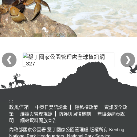
:::
政風信箱
中英日雙語詞彙
隱私權政策
資訊安全政
策
維護與管理規範
防護與回復機制
無障礙網頁說
明
網站資料開放宣告
內政部國家公園署 墾丁國家公園管理處 版權所有 Kenting
National Park Headquarters, National Park Service,