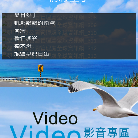
夏日墾丁
帆影點點的南灣
南灣
欖仁溪谷
獨木舟
龍磐草原日出