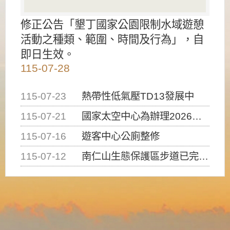
修正公告「墾丁國家公園限制水域遊憩
活動之種類、範圍、時間及行為」，自
即日生效。
115-07-28
115-07-23
熱帶性低氣壓TD13發展中
115-07-21
國家太空中心為辦理2026台灣盃火箭競賽，陸、海、空域警戒及協調相關事宜，因颱風備案事宜
115-07-16
遊客中心公廁整修
115-07-12
南仁山生態保護區步道已完成修復，自115年7月13日（星期一）起恢復開放入園，歡迎民眾依規定申請入園....