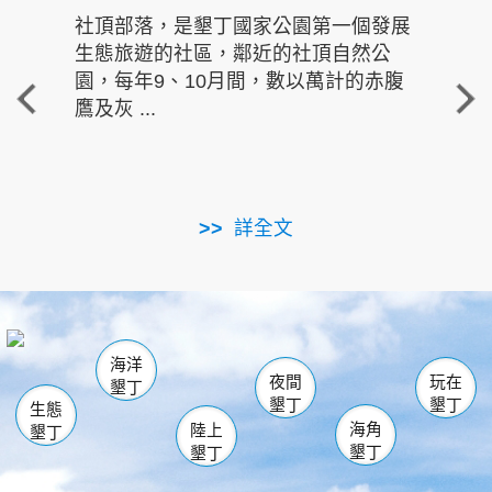
社頂部落，是墾丁國家公園第一個發展
龍水
生態旅遊的社區，鄰近的社頂自然公
的有
園，每年9、10月間，數以萬計的赤腹
重要
鷹及灰 ...
走進沁 
詳全文
南仁湖
龜山
海生館
滿州
出火
恆春
佳樂水
萬里桐
龍鑾潭自然中心
森林遊樂區
瓊麻館
南灣
關山
墾管處遊客中心
社頂公園
風吹沙
後壁湖
船帆石
白砂
海洋
龍磐公園
香蕉灣
貓鼻頭
砂島
龍坑
鵝鑾鼻
夜間
玩在
墾丁
墾丁
墾丁
生態
海角
陸上
墾丁
墾丁
墾丁