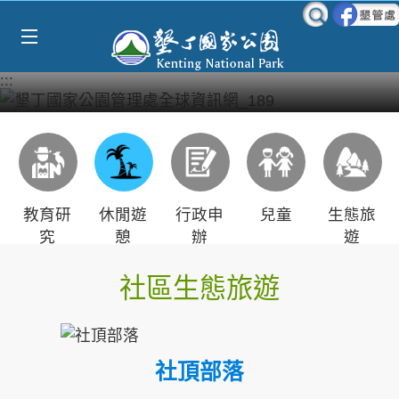
Select Language
▼
跳到主要內容區塊
:::
教育研
休閒遊
行政申
兒童
生態旅
究
憩
辦
遊
社區生態旅遊
社頂部落