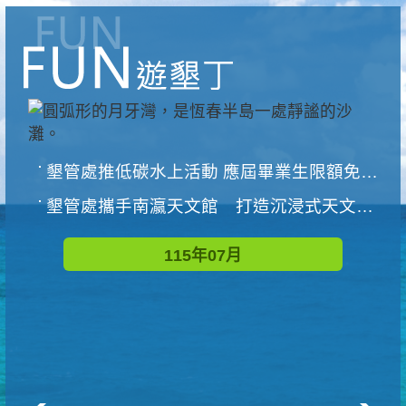
墾管處推低碳水上活動 應屆畢業生限額免費參加
墾管處攜手南瀛天文館 打造沉浸式天文探索營隊
115年07月