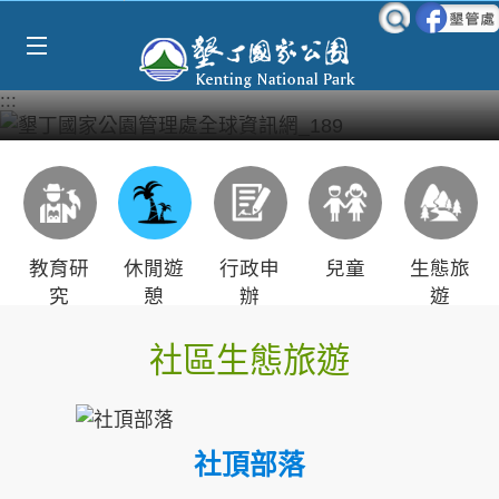
Select Language
▼
跳到主要內容區塊
:::
教育研
休閒遊
行政申
兒童
生態旅
究
憩
辦
遊
社區生態旅遊
社頂部落