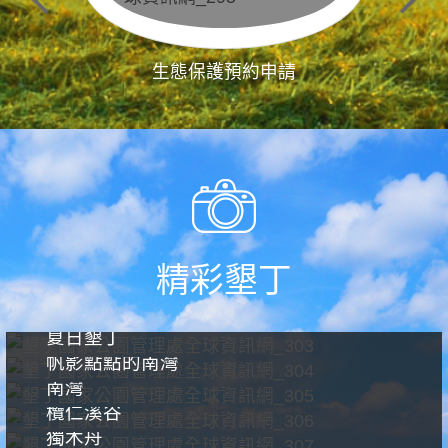
生態保護預約申請
精彩墾丁
夏日墾丁
帆影點點的南灣
南灣
欖仁溪谷
獨木舟