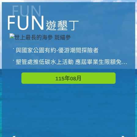
與國家公園有約-優游潮間探險者
墾管處推低碳水上活動 應屆畢業生限額免費參加
115年08月