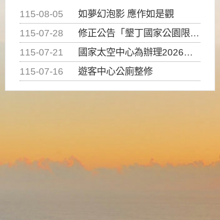
115-08-05
如夢幻泡影 應作如是觀
115-07-28
修正公告「墾丁國家公園限制水域遊憩活動之種類、範圍、時間及行為」，自即日生效。
115-07-21
國家太空中心為辦理2026台灣盃火箭競賽，陸、海、空域警戒及協調相關事宜，因颱風備案事宜
115-07-16
遊客中心公廁整修