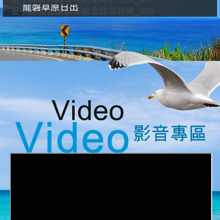
龍磐草原日出