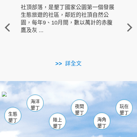
社頂部落，是墾丁國家公園第一個發展
龍水
生態旅遊的社區，鄰近的社頂自然公
的有
園，每年9、10月間，數以萬計的赤腹
重要
鷹及灰 ...
走進沁 
詳全文
南仁湖
龜山
海生館
滿州
出火
恆春
佳樂水
萬里桐
龍鑾潭自然中心
森林遊樂區
瓊麻館
南灣
關山
墾管處遊客中心
社頂公園
風吹沙
後壁湖
船帆石
白砂
海洋
龍磐公園
香蕉灣
貓鼻頭
砂島
龍坑
鵝鑾鼻
夜間
玩在
墾丁
墾丁
墾丁
生態
海角
陸上
墾丁
墾丁
墾丁