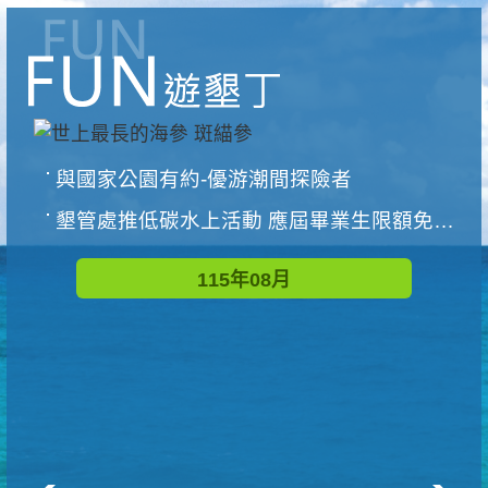
與國家公園有約-優游潮間探險者
墾管處推低碳水上活動 應屆畢業生限額免費參加
115年08月