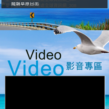
龍磐草原日出