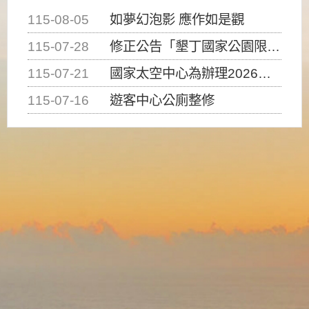
115-08-05
如夢幻泡影 應作如是觀
115-07-28
修正公告「墾丁國家公園限制水域遊憩活動之種類、範圍、時間及行為」，自即日生效。
115-07-21
國家太空中心為辦理2026台灣盃火箭競賽，陸、海、空域警戒及協調相關事宜，因颱風備案事宜
115-07-16
遊客中心公廁整修