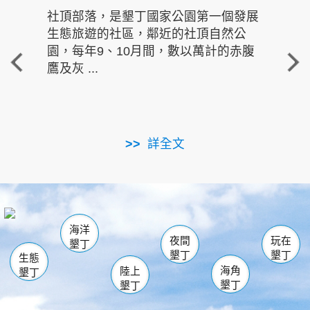
社頂部落，是墾丁國家公園第一個發展
龍水
生態旅遊的社區，鄰近的社頂自然公
的有
園，每年9、10月間，數以萬計的赤腹
重要
鷹及灰 ...
走進沁 
詳全文
南仁湖
龜山
海生館
滿州
出火
恆春
佳樂水
萬里桐
龍鑾潭自然中心
森林遊樂區
瓊麻館
南灣
關山
墾管處遊客中心
社頂公園
風吹沙
後壁湖
船帆石
白砂
海洋
龍磐公園
香蕉灣
貓鼻頭
砂島
龍坑
鵝鑾鼻
夜間
玩在
墾丁
墾丁
墾丁
生態
海角
陸上
墾丁
墾丁
墾丁