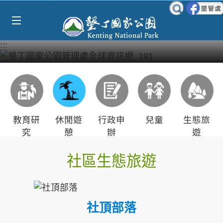
Select Language
▼
跳到主要內容區塊
:::
教育研
休閒遊
行政申
兒童
生態旅
究
憩
辦
遊
社區生態旅遊
社頂部落