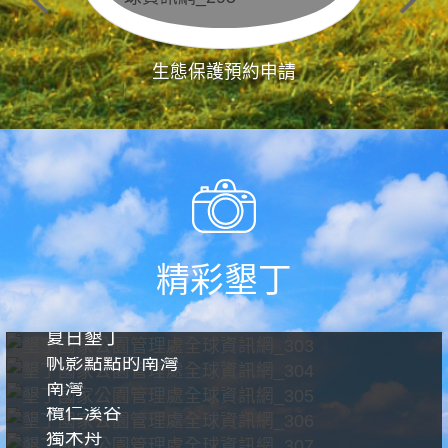
生態保護預約申請
精彩墾丁
夏日墾丁
帆影點點的南灣
南灣
欖仁溪谷
獨木舟