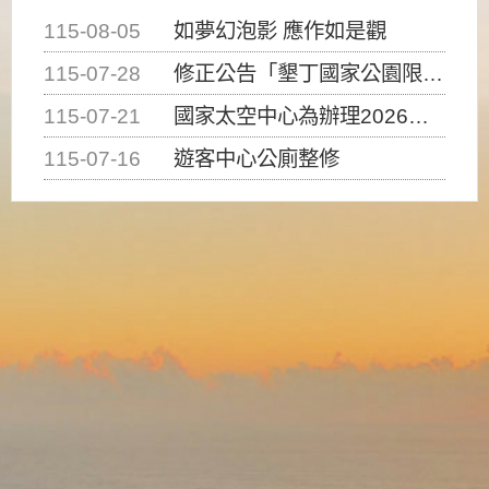
115-08-05
如夢幻泡影 應作如是觀
115-07-28
修正公告「墾丁國家公園限制水域遊憩活動之種類、範圍、時間及行為」，自即日生效。
115-07-21
國家太空中心為辦理2026台灣盃火箭競賽，陸、海、空域警戒及協調相關事宜，因颱風備案事宜
115-07-16
遊客中心公廁整修