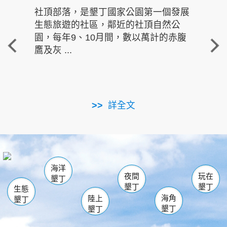
社頂部落，是墾丁國家公園第一個發展
龍水
生態旅遊的社區，鄰近的社頂自然公
的有
園，每年9、10月間，數以萬計的赤腹
重要
鷹及灰 ...
走進沁 
詳全文
南仁湖
龜山
海生館
滿州
出火
恆春
佳樂水
萬里桐
龍鑾潭自然中心
森林遊樂區
瓊麻館
南灣
關山
墾管處遊客中心
社頂公園
風吹沙
後壁湖
船帆石
白砂
海洋
龍磐公園
香蕉灣
貓鼻頭
砂島
龍坑
鵝鑾鼻
夜間
玩在
墾丁
墾丁
墾丁
生態
海角
陸上
墾丁
墾丁
墾丁