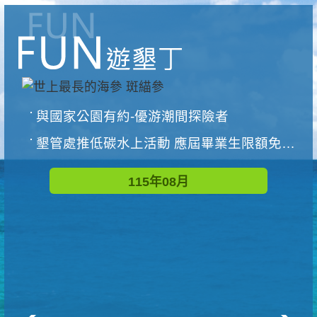
與國家公園有約-優游潮間探險者
墾管處推低碳水上活動 應屆畢業生限額免費參加
115年08月