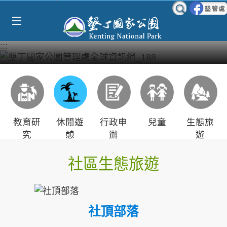
Select Language
▼
跳到主要內容區塊
:::
教育研
休閒遊
行政申
兒童
生態旅
究
憩
辦
遊
社區生態旅遊
社頂部落