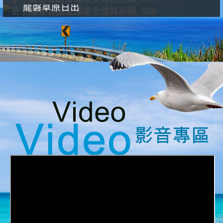
龍磐草原日出