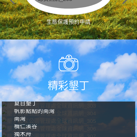
生態保護預約申請
精彩墾丁
夏日墾丁
帆影點點的南灣
南灣
欖仁溪谷
獨木舟