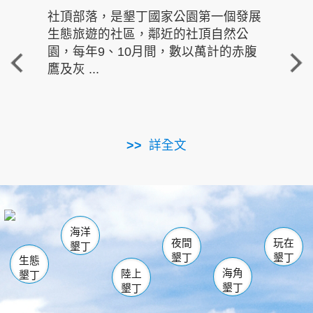
社頂部落，是墾丁國家公園第一個發展
龍水
生態旅遊的社區，鄰近的社頂自然公
的有
園，每年9、10月間，數以萬計的赤腹
重要
鷹及灰 ...
走進沁 
詳全文
南仁湖
龜山
海生館
滿州
出火
恆春
佳樂水
萬里桐
龍鑾潭自然中心
森林遊樂區
瓊麻館
南灣
關山
墾管處遊客中心
社頂公園
風吹沙
後壁湖
船帆石
白砂
海洋
龍磐公園
香蕉灣
貓鼻頭
砂島
龍坑
鵝鑾鼻
夜間
玩在
墾丁
墾丁
墾丁
生態
海角
陸上
墾丁
墾丁
墾丁