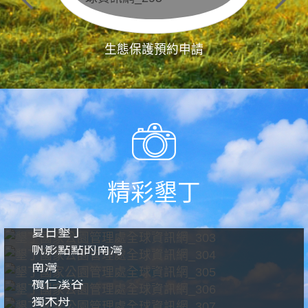
生態保護預約申請
精彩墾丁
夏日墾丁
帆影點點的南灣
南灣
欖仁溪谷
獨木舟