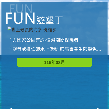
與國家公園有約-優游潮間探險者
墾管處推低碳水上活動 應屆畢業生限額免費參加
115年08月