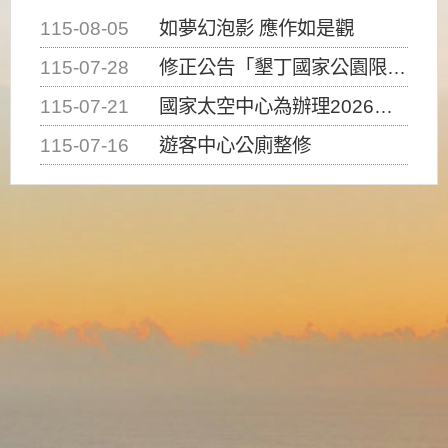
115-08-05
如夢幻泡影 應作如是觀
115-07-28
修正公告「墾丁國家公園限制水域遊憩活動之種類、範圍、時間及行為」，自即日生效。
115-07-21
國家太空中心為辦理2026台灣盃火箭競賽，陸、海、空域警戒及協調相關事宜，因颱風備案事宜
115-07-16
遊客中心公廁整修