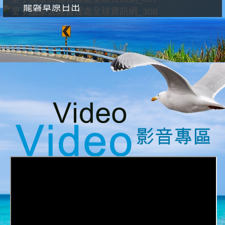
龍磐草原日出