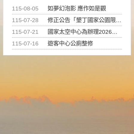
115-08-05
如夢幻泡影 應作如是觀
115-07-28
修正公告「墾丁國家公園限制水域遊憩活動之種類、範圍、時間及行為」，自即日生效。
115-07-21
國家太空中心為辦理2026台灣盃火箭競賽，陸、海、空域警戒及協調相關事宜，因颱風備案事宜
115-07-16
遊客中心公廁整修