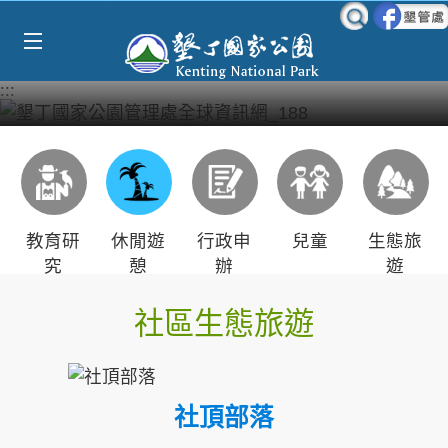
Select Language
▼
跳到主要內容區塊
:::
教育研
休閒遊
行政申
兒童
生態旅
究
憩
辦
遊
社區生態旅遊
社頂部落