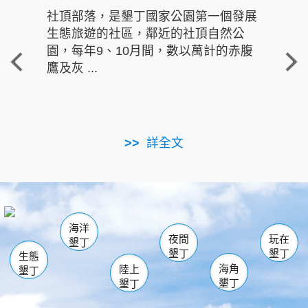
社頂部落，是墾丁國家公園第一個發展
龍水
生態旅遊的社區，鄰近的社頂自然公
的有
園，每年9、10月間，數以萬計的赤腹
重要
鷹及灰 ...
走進沁 
詳全文
南仁湖
龜山
海生館
滿州
出火
恆春
佳樂水
萬里桐
龍鑾潭自然中心
森林遊樂區
瓊麻館
南灣
關山
墾管處遊客中心
社頂公園
風吹沙
後壁湖
船帆石
白砂
海洋
龍磐公園
香蕉灣
貓鼻頭
砂島
龍坑
鵝鑾鼻
夜間
玩在
墾丁
墾丁
墾丁
生態
海角
陸上
墾丁
墾丁
墾丁