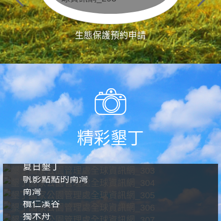
生態保護預約申請
精彩墾丁
夏日墾丁
帆影點點的南灣
南灣
欖仁溪谷
獨木舟