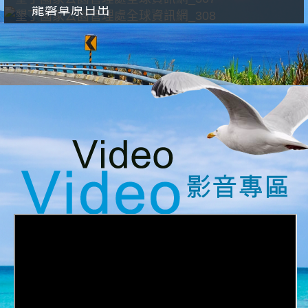
龍磐草原日出