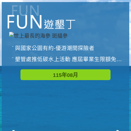
與國家公園有約-優游潮間探險者
墾管處推低碳水上活動 應屆畢業生限額免費參加
115年08月