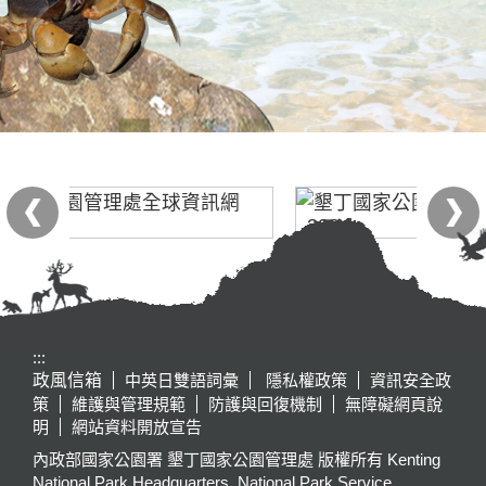
:::
政風信箱
中英日雙語詞彙
隱私權政策
資訊安全政
策
維護與管理規範
防護與回復機制
無障礙網頁說
明
網站資料開放宣告
內政部國家公園署 墾丁國家公園管理處 版權所有 Kenting
National Park Headquarters, National Park Service,