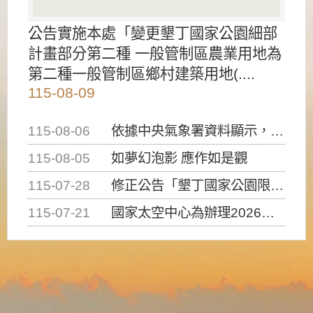
公告實施本處「變更墾丁國家公園細部
計畫部分第二種 一般管制區農業用地為
第二種一般管制區鄉村建築用地(....
115-08-09
115-08-06
依據中央氣象署資料顯示，白海豚颱風持續接近臺灣，請密切注意動向及早完成防災應變準備
115-08-05
如夢幻泡影 應作如是觀
115-07-28
修正公告「墾丁國家公園限制水域遊憩活動之種類、範圍、時間及行為」，自即日生效。
115-07-21
國家太空中心為辦理2026台灣盃火箭競賽，陸、海、空域警戒及協調相關事宜，因颱風備案事宜