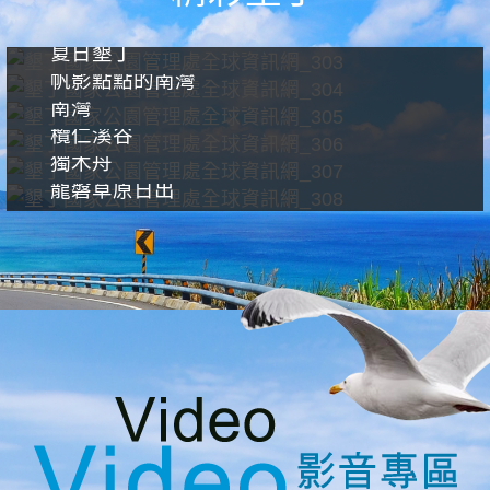
夏日墾丁
帆影點點的南灣
南灣
欖仁溪谷
獨木舟
龍磐草原日出