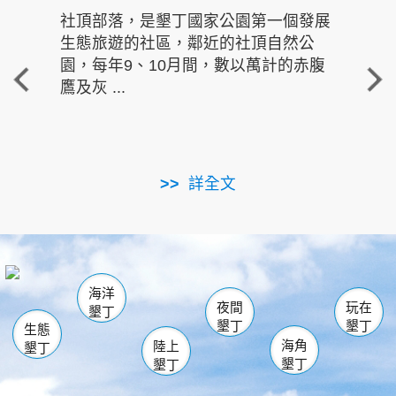
社頂部落，是墾丁國家公園第一個發展
龍水
生態旅遊的社區，鄰近的社頂自然公
的有
園，每年9、10月間，數以萬計的赤腹
重要
鷹及灰 ...
走進沁 
詳全文
南仁湖
龜山
海生館
滿州
出火
恆春
佳樂水
萬里桐
龍鑾潭自然中心
森林遊樂區
瓊麻館
南灣
關山
墾管處遊客中心
社頂公園
風吹沙
後壁湖
船帆石
白砂
海洋
龍磐公園
香蕉灣
貓鼻頭
砂島
龍坑
鵝鑾鼻
夜間
玩在
墾丁
墾丁
墾丁
生態
海角
陸上
墾丁
墾丁
墾丁