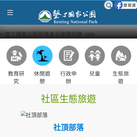
Select Language
▼
跳到主要內容區塊
:::
教育研
休閒遊
行政申
兒童
生態旅
究
憩
辦
遊
社區生態旅遊
社頂部落