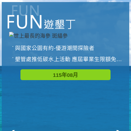
與國家公園有約-優游潮間探險者
墾管處推低碳水上活動 應屆畢業生限額免費參加
115年08月