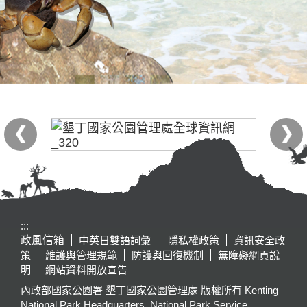
:::
政風信箱
中英日雙語詞彙
隱私權政策
資訊安全政
策
維護與管理規範
防護與回復機制
無障礙網頁說
明
網站資料開放宣告
內政部國家公園署 墾丁國家公園管理處 版權所有 Kenting
National Park Headquarters, National Park Service,