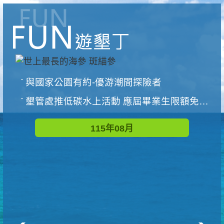
與國家公園有約-優游潮間探險者
墾管處推低碳水上活動 應屆畢業生限額免費參加
115年08月