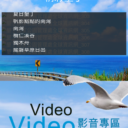
夏日墾丁
帆影點點的南灣
南灣
欖仁溪谷
獨木舟
龍磐草原日出