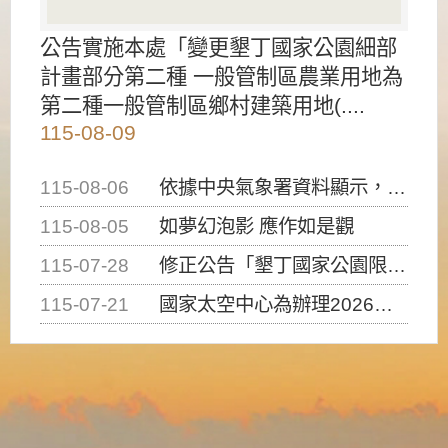
公告實施本處「變更墾丁國家公園細部
計畫部分第二種 一般管制區農業用地為
第二種一般管制區鄉村建築用地(....
115-08-09
115-08-06
依據中央氣象署資料顯示，白海豚颱風持續接近臺灣，請密切注意動向及早完成防災應變準備
115-08-05
如夢幻泡影 應作如是觀
115-07-28
修正公告「墾丁國家公園限制水域遊憩活動之種類、範圍、時間及行為」，自即日生效。
115-07-21
國家太空中心為辦理2026台灣盃火箭競賽，陸、海、空域警戒及協調相關事宜，因颱風備案事宜