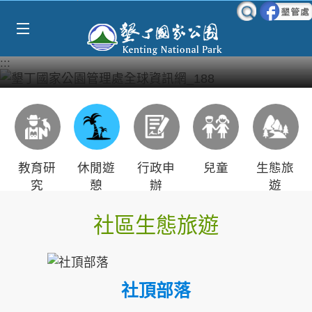
Select Language
▼
跳到主要內容區塊
:::
教育研
休閒遊
行政申
兒童
生態旅
究
憩
辦
遊
社區生態旅遊
社頂部落