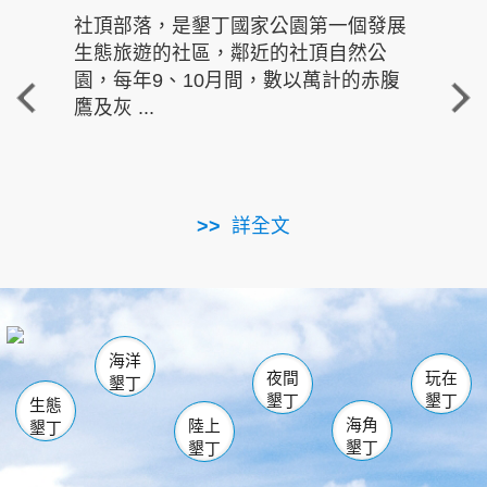
社頂部落，是墾丁國家公園第一個發展
龍水
生態旅遊的社區，鄰近的社頂自然公
的有
園，每年9、10月間，數以萬計的赤腹
重要
鷹及灰 ...
走進沁 
詳全文
南仁湖
龜山
海生館
滿州
出火
恆春
佳樂水
萬里桐
龍鑾潭自然中心
森林遊樂區
瓊麻館
南灣
關山
墾管處遊客中心
社頂公園
風吹沙
後壁湖
船帆石
白砂
海洋
龍磐公園
香蕉灣
貓鼻頭
砂島
龍坑
鵝鑾鼻
夜間
玩在
墾丁
墾丁
墾丁
生態
海角
陸上
墾丁
墾丁
墾丁