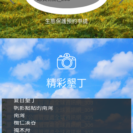
生態保護預約申請
精彩墾丁
夏日墾丁
帆影點點的南灣
南灣
欖仁溪谷
獨木舟