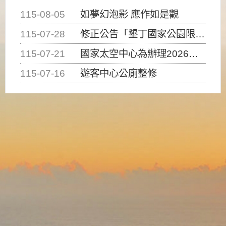
115-08-05
如夢幻泡影 應作如是觀
115-07-28
修正公告「墾丁國家公園限制水域遊憩活動之種類、範圍、時間及行為」，自即日生效。
115-07-21
國家太空中心為辦理2026台灣盃火箭競賽，陸、海、空域警戒及協調相關事宜，因颱風備案事宜
115-07-16
遊客中心公廁整修