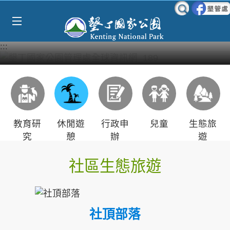
Select Language
▼
跳到主要內容區塊
:::
教育研
休閒遊
行政申
兒童
生態旅
究
憩
辦
遊
社區生態旅遊
社頂部落