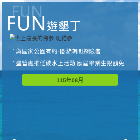
與國家公園有約-優游潮間探險者
墾管處推低碳水上活動 應屆畢業生限額免費參加
115年08月