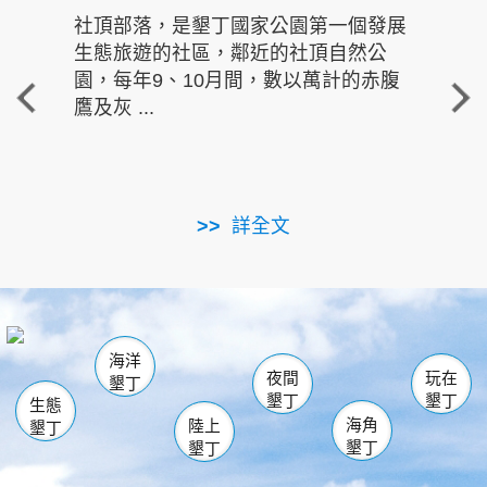
社頂部落，是墾丁國家公園第一個發展
龍水
生態旅遊的社區，鄰近的社頂自然公
的有
園，每年9、10月間，數以萬計的赤腹
重要
鷹及灰 ...
走進沁 
詳全文
南仁湖
龜山
海生館
滿州
出火
恆春
佳樂水
萬里桐
龍鑾潭自然中心
森林遊樂區
瓊麻館
南灣
關山
墾管處遊客中心
社頂公園
風吹沙
後壁湖
船帆石
白砂
海洋
龍磐公園
香蕉灣
貓鼻頭
砂島
龍坑
鵝鑾鼻
夜間
玩在
墾丁
墾丁
墾丁
生態
海角
陸上
墾丁
墾丁
墾丁