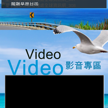
龍磐草原日出