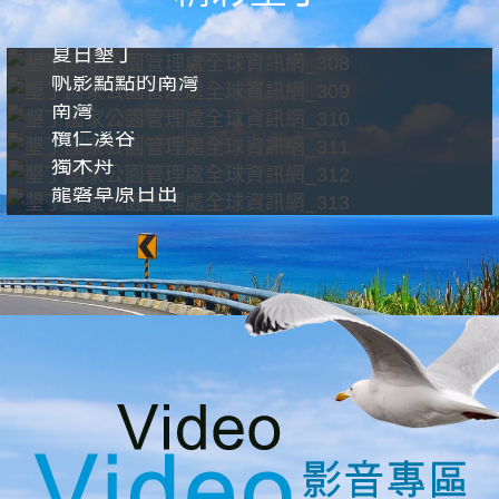
夏日墾丁
帆影點點的南灣
南灣
欖仁溪谷
獨木舟
龍磐草原日出