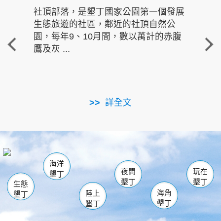
社頂部落，是墾丁國家公園第一個發展
龍水
生態旅遊的社區，鄰近的社頂自然公
的有
園，每年9、10月間，數以萬計的赤腹
重要
鷹及灰 ...
走進沁 
詳全文
南仁湖
龜山
海生館
滿州
出火
恆春
佳樂水
萬里桐
龍鑾潭自然中心
森林遊樂區
瓊麻館
南灣
關山
墾管處遊客中心
社頂公園
風吹沙
後壁湖
船帆石
白砂
海洋
龍磐公園
香蕉灣
貓鼻頭
砂島
龍坑
鵝鑾鼻
夜間
玩在
墾丁
墾丁
墾丁
生態
海角
陸上
墾丁
墾丁
墾丁