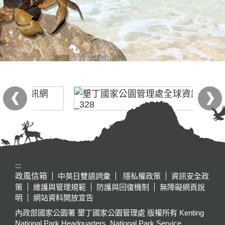
:::
政風信箱
中英日雙語詞彙
隱私權政策
資訊安全政
策
維護與管理規範
防護與回復機制
無障礙網頁說
明
網站資料開放宣告
內政部國家公園署 墾丁國家公園管理處 版權所有 Kenting
National Park Headquarters, National Park Service,