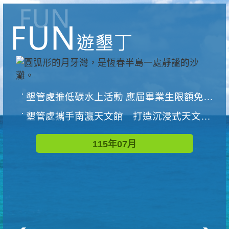
墾管處推低碳水上活動 應屆畢業生限額免費參加
墾管處攜手南瀛天文館 打造沉浸式天文探索營隊
115年07月