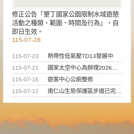
修正公告「墾丁國家公園限制水域遊憩
活動之種類、範圍、時間及行為」，自
即日生效。
115-07-28
115-07-23
熱帶性低氣壓TD13發展中
115-07-21
國家太空中心為辦理2026台灣盃火箭競賽，陸、海、空域警戒及協調相關事宜，因颱風備案事宜
115-07-16
遊客中心公廁整修
115-07-12
南仁山生態保護區步道已完成修復，自115年7月13日（星期一）起恢復開放入園，歡迎民眾依規定申請入園....