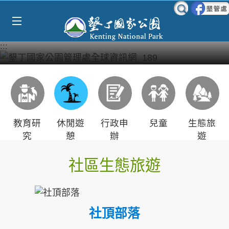
Select Language
▼
跳到主要內容區塊
:::
教育研
休閒遊
行政申
兒童
生態旅
究
憩
辦
遊
社區生態旅遊
社頂部落