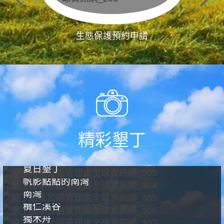
生態保護預約申請
精彩墾丁
夏日墾丁
帆影點點的南灣
南灣
欖仁溪谷
獨木舟