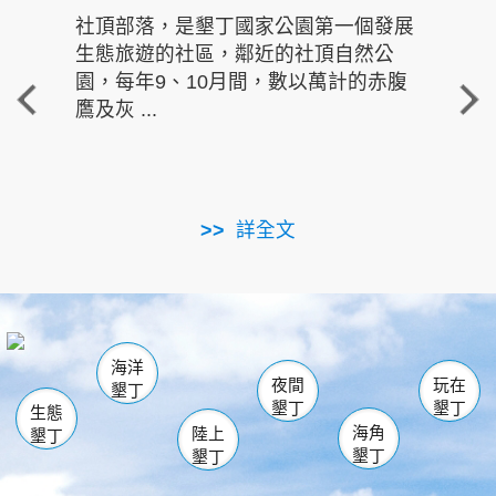
社頂部落，是墾丁國家公園第一個發展
龍水
生態旅遊的社區，鄰近的社頂自然公
的有
園，每年9、10月間，數以萬計的赤腹
重要
鷹及灰 ...
走進沁 
詳全文
南仁湖
龜山
海生館
滿州
出火
恆春
佳樂水
萬里桐
龍鑾潭自然中心
森林遊樂區
瓊麻館
南灣
關山
墾管處遊客中心
社頂公園
風吹沙
後壁湖
船帆石
白砂
海洋
龍磐公園
香蕉灣
貓鼻頭
砂島
龍坑
鵝鑾鼻
夜間
玩在
墾丁
墾丁
墾丁
生態
海角
陸上
墾丁
墾丁
墾丁