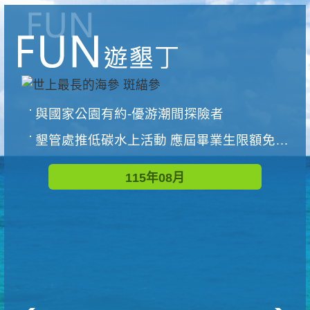
與國家公園有約-優游潮間探險者
墾管處推低碳水上活動 應屆畢業生限額免費參加
115年08月