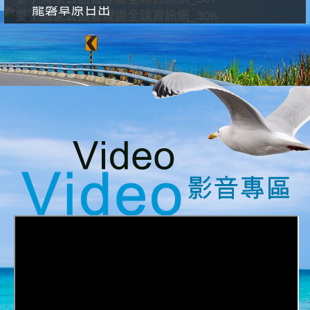
龍磐草原日出