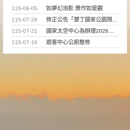
115-08-05
如夢幻泡影 應作如是觀
115-07-28
修正公告「墾丁國家公園限制水域遊憩活動之種類、範圍、時間及行為」，自即日生效。
115-07-21
國家太空中心為辦理2026台灣盃火箭競賽，陸、海、空域警戒及協調相關事宜，因颱風備案事宜
115-07-16
遊客中心公廁整修