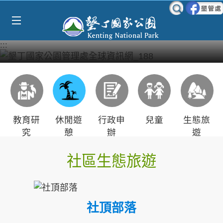
Select Language
▼
跳到主要內容區塊
:::
教育研
休閒遊
行政申
兒童
生態旅
究
憩
辦
遊
社區生態旅遊
社頂部落