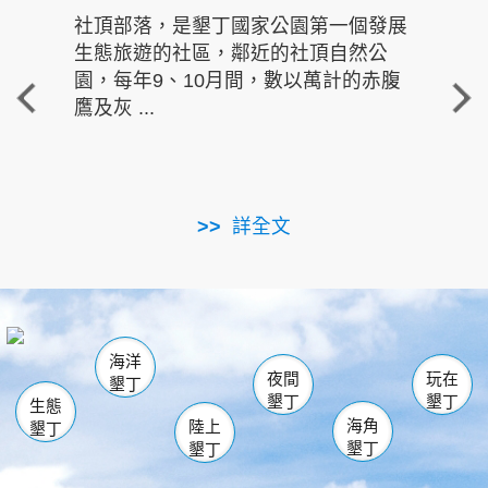
社頂部落，是墾丁國家公園第一個發展
龍水
生態旅遊的社區，鄰近的社頂自然公
的有
園，每年9、10月間，數以萬計的赤腹
重要
鷹及灰 ...
走進沁 
詳全文
南仁湖
龜山
海生館
滿州
出火
恆春
佳樂水
萬里桐
龍鑾潭自然中心
森林遊樂區
瓊麻館
南灣
關山
墾管處遊客中心
社頂公園
風吹沙
後壁湖
船帆石
白砂
海洋
龍磐公園
香蕉灣
貓鼻頭
砂島
龍坑
鵝鑾鼻
夜間
玩在
墾丁
墾丁
墾丁
生態
海角
陸上
墾丁
墾丁
墾丁