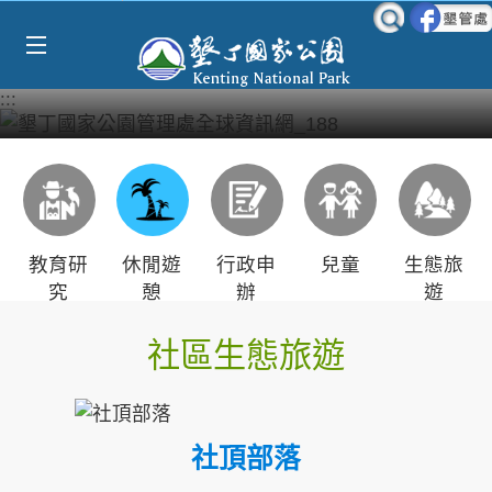
Select Language
▼
跳到主要內容區塊
:::
教育研
休閒遊
行政申
兒童
生態旅
究
憩
辦
遊
社區生態旅遊
社頂部落