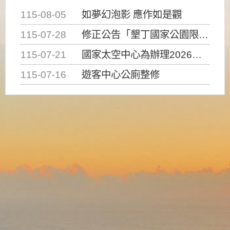
115-08-05
如夢幻泡影 應作如是觀
115-07-28
修正公告「墾丁國家公園限制水域遊憩活動之種類、範圍、時間及行為」，自即日生效。
115-07-21
國家太空中心為辦理2026台灣盃火箭競賽，陸、海、空域警戒及協調相關事宜，因颱風備案事宜
115-07-16
遊客中心公廁整修