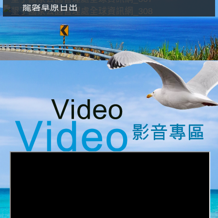
龍磐草原日出