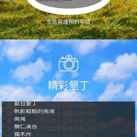
生態保護預約申請
精彩墾丁
夏日墾丁
帆影點點的南灣
南灣
欖仁溪谷
獨木舟