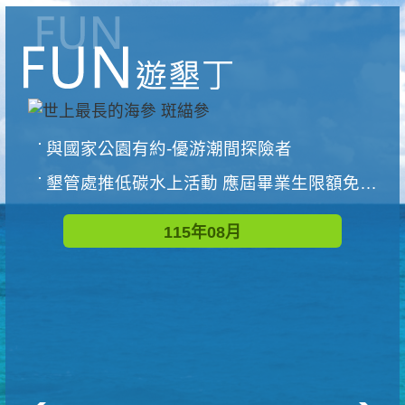
與國家公園有約-優游潮間探險者
墾管處推低碳水上活動 應屆畢業生限額免費參加
115年08月