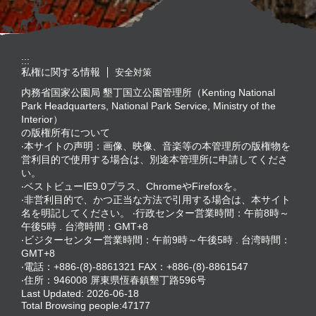
:::
私権に関する情報
安全対策
内務省国家公園局 墾丁国立公園管理所（Kenting National
Park Headquarters, National Park Service, Ministry of the
Interior）
の版権所有について
‧本サイトの声明：画像、映像、音楽等の本管理所の版権物を
営利目的で使用する場合は、別途本管理所に申請してくださ
い。
‧ベストビューIE9.0プラス、ChromeやFirefoxを。
‧非営利目的で、かつ正当な方法で引用する場合は、本サイト
名を明記してください。 ‧行政センター営業時間：午前8時～
午後5時 . 台湾時間：GMT+8
‧ビジターセンター営業時間：午前9時～午後5時 . 台湾時間：
GMT+8
‧電話：+886-(8)-8861321 FAX：+886-(8)-8861547
‧住所：946008 屏東県恆春鎮墾丁路596号
Last Updated:
2026-06-18
Total Browsing people:
47177