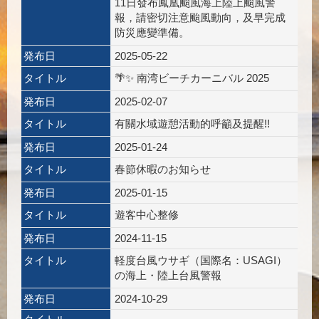
11日發布鳳凰颱風海上陸上颱風警
報，請密切注意颱風動向，及早完成
防災應變準備。
発布日
2025-05-22
タイトル
🌴✨ 南湾ビーチカーニバル 2025
発布日
2025-02-07
タイトル
有關水域遊憩活動的呼籲及提醒!!
発布日
2025-01-24
タイトル
春節休暇のお知らせ
発布日
2025-01-15
タイトル
遊客中心整修
発布日
2024-11-15
タイトル
軽度台風ウサギ（国際名：USAGI）
の海上・陸上台風警報
発布日
2024-10-29