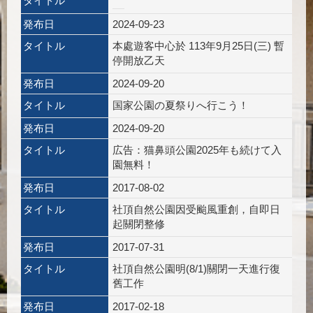
タイトル
発布日
2024-09-23
タイトル
本處遊客中心於 113年9月25日(三) 暫
停開放乙天
発布日
2024-09-20
タイトル
国家公園の夏祭りへ行こう！
発布日
2024-09-20
タイトル
広告：猫鼻頭公園2025年も続けて入
園無料！
発布日
2017-08-02
タイトル
社頂自然公園因受颱風重創，自即日
起關閉整修
発布日
2017-07-31
タイトル
社頂自然公園明(8/1)關閉一天進行復
舊工作
発布日
2017-02-18