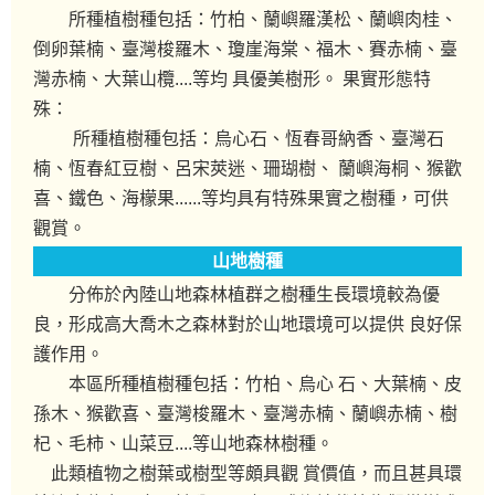
所種植樹種包括：竹柏、蘭嶼羅漢松、蘭嶼肉桂、
倒卵葉楠、臺灣梭羅木、瓊崖海棠、福木、賽赤楠、臺
灣赤楠、大葉山欖....等均 具優美樹形。 果實形態特
殊：
所種植樹種包括：烏心石、恆春哥納香、臺灣石
楠、恆春紅豆樹、呂宋莢迷、珊瑚樹、 蘭嶼海桐、猴歡
喜、鐵色、海檬果......等均具有特殊果實之樹種，可供
觀賞。
山地樹種
分佈於內陸山地森林植群之樹種生長環境較為優
良，形成高大喬木之森林對於山地環境可以提供 良好保
護作用。
本區所種植樹種包括：竹柏、烏心 石、大葉楠、皮
孫木、猴歡喜、臺灣梭羅木、臺灣赤楠、蘭嶼赤楠、樹
杞、毛柿、山菜豆....等山地森林樹種。
此類植物之樹葉或樹型等頗具觀 賞價值，而且甚具環