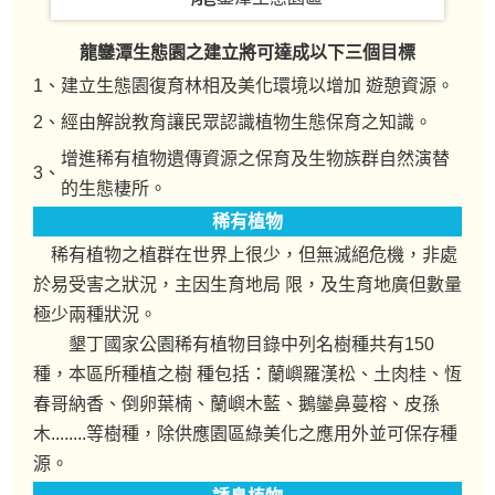
龍鑾潭生態園之建立將可達成以下三個目標
1、
建立生態園復育林相及美化環境以增加 遊憩資源。
2、
經由解說教育讓民眾認識植物生態保育之知識。
增進稀有植物遺傳資源之保育及生物族群自然演替
3、
的生態棲所。
稀有植物
稀有植物之植群在世界上很少，但無滅絕危機，非處
於易受害之狀況，主因生育地局 限，及生育地廣但數量
極少兩種狀況。
墾丁國家公園稀有植物目錄中列名樹種共有150
種，本區所種植之樹 種包括：蘭嶼羅漢松、土肉桂、恆
春哥納香、倒卵葉楠、蘭嶼木藍、鵝鑾鼻蔓榕、皮孫
木........等樹種，除供應園區綠美化之應用外並可保存種
源。