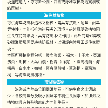
境適應能力，亦可於公園、庭園或綠地栽植為觀賞樹或
綠蔭樹。
海 岸林植物
可供海岸防風林造林之樹種，需具有抗風、耐鹽、耐旱
等特性，才能抵抗海岸惡劣的環境。前述珊瑚礁植物因
生長在特殊環境，具有防風 林之作用，此外尚有砂岸或
砂礫灘環境需要廣植防風林，以保護內陸農田或住家環
境。
本區所種植樹種包括：瓊崖海棠、 福木、十子木、亞洲
濱棗、毛柿、大葉山欖、樹青（山欖）、臺灣樹蘭、海
檬果、白水木、檄樹、恆春厚殼樹、草海桐、臺灣海
桐....等海岸防風樹種。
珊瑚礁植物
沿海或內陸高位珊瑚礁地區，可供生育之土壤缺
少，含較高鹽分及吸水困難等不利生長因素，於 此區之
植物應具有特殊適應能力才能生長。