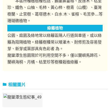
本區所種植樹種包括：鵝鑾鼻蔓榕、皮孫木、枯里
珍、鐵色、山柚、毛柿、黃心柿、樹青（山欖）、臺灣
樹蘭、止宮樹、葛塔德木、白水 木、雀榕、毛苦參....等
珊瑚礁植物。
綠籬植物
公園、庭園及綠地常以綠籬區隔人行道與車道，或以綠
籬為阻隔植物。綠籬樹種常以矮灌木、耐修剪及容易發
芽、新芽或葉部具有色彩者 為。
龍鑾潭生態園限於可利用空間不多，僅以蘭嶼馬蹄花、
蘭嶼海桐、月橘、枯里珍等樹種栽植綠籬。
相關圖片