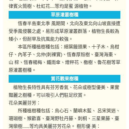
律賓火筒樹、杜虹花....等均是蜜 源植物。
草原灌叢樹種
恆春半島東北季 風期間，北向及東北向山坡直接遭
受季風侵襲之處，易形成草原灌叢群落，植物生長較為
矮小，但耐旱及抗風能力較強。
本區所種植樹種包括：細葉饅頭果、十子木、烏柑
仔、內苳子、北仲(刺裸實)、恆春厚殼樹、臺灣海棗、
山 棕、恆春楊梅、鐵雨傘、燈秤花、檄樹、魯花樹等草
原灌叢樹種。
賞花觀果樹種
植物生長特性具有芬芳香氣、花朵或樹型優美、果實
豔麗之樹種，可以吸引人們駐足欣賞。
花朵美麗芬芳：
所種植樹種包括：烏心石、蘭嶼木藍、 呂宋莢迷、
珊瑚樹、猴歡喜、臺灣野牡丹藤、刺桐、三星果藤、臺
灣欒樹......等均具美麗芬芳花朵。 樹形優 美：