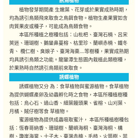
誘鳥植物
植物發芽期間產 生嫩葉、花芽或於果實成熟時期，
均為誘引鳥類飛來取食之鳥餌食物。植物生產果實如含
肉質果皮或種子，可能成為鳥類食物。
本區所種植之樹種包括：山枇杷、臺灣石楠、呂宋
莢迷、珊瑚樹、鵝鑾鼻蔓榕、枯里珍、蘭嶼赤楠、鐵冬
青、 欖仁樹、臭娘子、臺灣海棗....等樹種，果實成熟期
均具誘引鳥類之功能。龍鑾潭生態園內栽植此類樹種，
於果熟時自然誘引鳥類前來取食。
誘蝶植物
誘蝶植物又分 為：食草植物與蜜源植物。食草植物
為提供蝴蝶產卵及幼蟲孵化時之食物，本區所種植樹種
包括：烏心石、過山香、細葉饅頭果、雀榕、山刈葉、
月橘、賊仔樹等食 草植物。
蜜源植物為提供成蟲吸取蜜汁， 本區所種植樹種包
括：恆春哥納香、珊瑚樹、蘭嶼海桐、臺灣海桐、構
樹、瓊崖海棠、十子木、臺灣赤楠、毛柿、火筒樹、菲