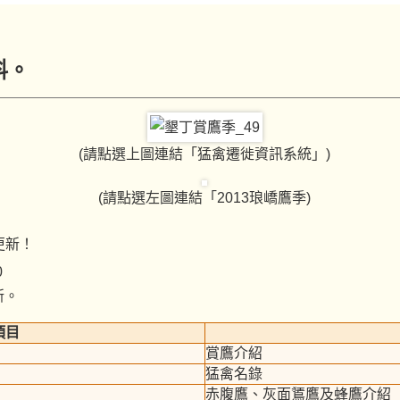
料。
(請點選上圖連結「猛禽遷徙資訊系統」)
(請點選左圖連結「2013琅嶠鷹季)
更新！
0
新。
項目
賞鷹介紹
猛禽名錄
赤腹鷹、灰面鵟鷹及蜂鷹介紹