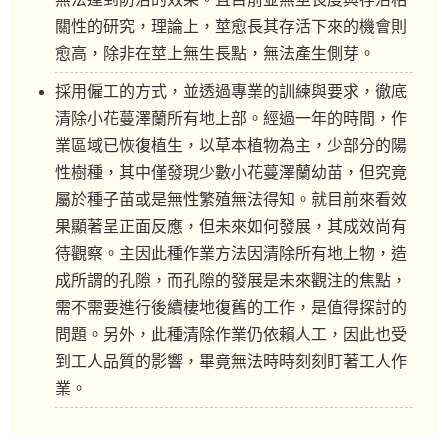
關性的研究，理論上，莖愈長其存活下來的機會則
愈高，除非在莖上無生長點，無法產生側芽。
採用僱工的方式，並透過專業的訓練與要求，徹底
清除小花蔓澤蘭所有地上部。經過一年的時間，作
業區域已恢復植生，以草本植物為主，少部分的陽
性樹種，其中僅發現少數小花蔓澤蘭幼苗，但究竟
屬於種子苗或是無性繁殖無法得知。就目前來看效
果顯著呈正面反應，但未來如何發展，其成效尚有
待觀察。主因此種作業方法因清除所有地上物，造
成所謂的孔隙，而孔隙的發展是未來觀注的焦點，
需不需要進行後續棲地復舊的工作，是值得探討的
問題。另外，此種清除作業仍依賴人工，因此也受
到工人品質的影響，畢竟無法時時刻刻盯著工人作
業。