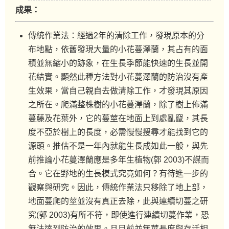
成果：
傳統作業法：經過2年的清除工作，發現原本的分
布地點，依舊發現大量的小花蔓澤蘭，其占有的面
積並無縮小的跡象，在生長季節能快速的生長並開
花結實。顯然此種方法對小花蔓澤蘭的防治沒有產
生效果，當自己親自去做清除工作，才發現其原因
之所在。爬滿整株樹的小花蔓澤蘭，除了樹上佈滿
蔓藤及花葉外，它的蔓莖在地面上到處亂竄，其長
度不亞於樹上的長度，必需慢慢搜尋才能找到它的
源頭。推估不是一年內就能生長成如此一般，與先
前推論小花蔓澤蘭應是多年生植物(郭 2003)不謀而
合。它在野地的生長模式究竟如何？有待進一步的
觀察與研究。因此，傳統作業法只移除了地上部，
地面蔓爬的莖並沒有真正去除，此與連續切蔓之研
究(郭 2003)有所不符，即使進行連續切蔓作業，恐
無法達到防治的效果。且目前並無莖長度與存活相