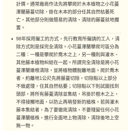
計價。通常廠商作法先將攀爬於木本植物之小花蔓
澤蘭藤蔓切除，掛在木本的部分任其自然枯萎死
亡，其他部分則做簡易的清除，清除的藤蔓就地擱
置。
98年採用僱工的方式，先行教育所僱請的工人，清
除方式則是採完全清除。小花蔓澤蘭攀爬可區分為
二種：一種是攀爬於喬木之上，另一種則與灌木、
其他藤本植物糾結在一起。所謂完全清除是將小花
蔓澤蘭連根清除，並將植物體脫離地面。爬於喬木
者，約離地1公尺先將藤蔓切除，切除點以上部分
不做處理，任其自然枯萎；切除點以下則試圖找到
頭部，將所有藤蔓清除並集結，吊掛於樹木之上，
不得接觸地面，以防止再萌發新的植株。若與灌木
藤本集結者，為了要徹底清除，不要殘留任何小花
蔓澤蘭植株，進行全面地上物清除，清除後地上空
無一物。