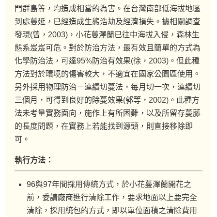
門群島等，均造成相當的為害。在台灣南部低海拔地區
到處蔓延，已經造成生態浩劫及經濟損失。據相關調查
發現(曾，2003)，小花蔓澤蘭已往中海拔入侵，森林生
態系岌岌可危。對於防治方法，最有效且簡單的方式為
化學防治法，可達95%防治有效果(徐，2003)。但此種
方法對於環境的傷害較大，不適宜在國家公園區使用。
另外採用物理防治－連續切蔓法，每月切一次，連續切
三個月，可得到良好的除蔓效果(郭等，2002)。此種方
法未考量實務面向，施作上有所困難，以及所留存蔓藤
的長度問題，在實務上若能找到源頭，則直接移除即
可。
執行方法：
96與97年間採用傳統方式，於小花蔓澤蘭開花之
前，委請廠商進行清除工作，要求地面以上要完全
清除，採用統包的方式，即以單位面積之清除費用