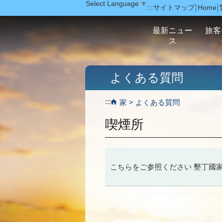
Select Language
▼
:::
サイトマップ
Home
跳到主要內容區塊
最新ニュー
旅客
ス
よくある質問
:::
家
よくある質問
喫煙所
こちらをご参照ください
墾丁國