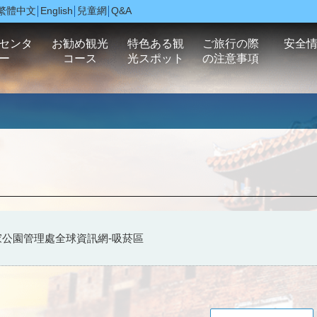
繁體中文
English
兒童網
Q&A
センタ
お勧め観光
特色ある観
ご旅行の際
安全
ー
コース
光スポット
の注意事項
家公園管理處全球資訊網-吸菸區