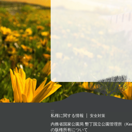
:::
私権に関する情報
安全対策
内務省国家公園局 墾丁国立公園管理所（Kenting National 
の版権所有について